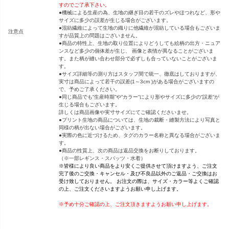
すのでご了承下さい。
●機械による生産の為、生地の継ぎ目の若干のズレやほつれなど、形や
サイズに多少の誤差が生じる場合がございます。
●混紡繊維によって生地の織りに他繊維が混紡している場合もございま
注意点
すが品質上の問題はございません。
●商品の特性上、生地の取り位置によりどうしても絵柄の出方・ニュア
ンスなど多少の個体差が生じ、 画像と表情が異なることがございま
す。また柄が縫い合わせ部分で必ずしも合っていないことがございま
す。
●サイズ詳細等の測り方はスタッフ間で統一、徹底はしておりますが、
実寸は商品によって若干の誤差(1～3cm )がある場合がございますの
で、予めご了承ください。
●同じ商品でも“生産時期”や“カラー“により形やサイズに多少の“誤差“が
生じる場合もございます。
詳しくは商品画像や実寸サイズにてご確認くださいませ。
●プリント生地の商品については、生地の裁断・縫製方法により写真と
同様の柄が出ない場合がございます。
●実際の色に近づけるため、タグのカラー名称と異なる場合がございま
す。
●商品の性質上、次の商品は返品交換をお断りしております。
（※一部レギンス・スパッツ・水着）
※皆様により良い商品をより安くご提供させて頂けますよう、ご注文
完了後のご交換・キャンセル・及び不良品以外のご返品・ご交換はお
受け致しておりません。 お注文の際は、サイズ・カラー等よくご確認
の上、ご注文くださいますようお願い申し上げます。
※予め十分ご確認の上、ご注文頂きますようお願い申し上げます。