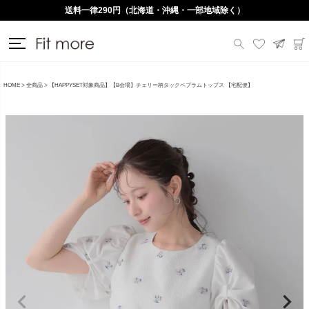
送料一律290円（北海道・沖縄・一部地域除く）
HOME
全商品
【HAPPYSET対象商品】【B会場】チェリー柄タックペプラムトップス 【宅配便】