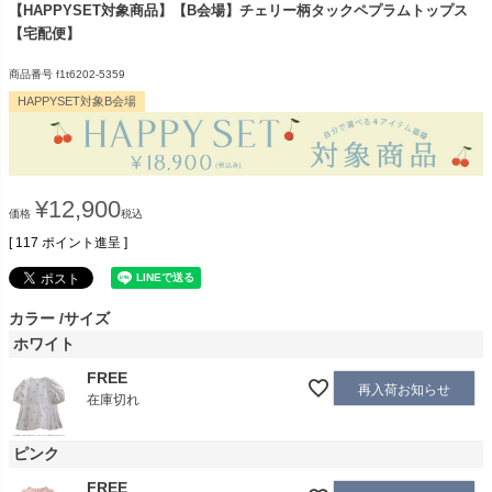
【HAPPYSET対象商品】【B会場】チェリー柄タックペプラムトップス
【宅配便】
商品番号
f1t6202-5359
HAPPYSET対象B会場
¥
12,900
価格
税込
[
117
ポイント進呈 ]
カラー
サイズ
ホワイト
FREE
再入荷お知らせ
在庫切れ
ピンク
FREE