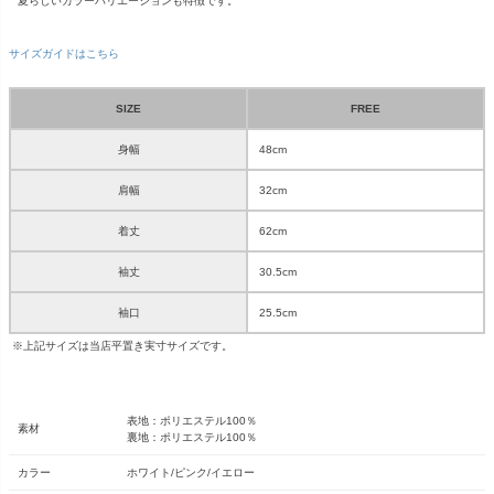
夏らしいカラーバリエーションも特徴です。
サイズガイドはこちら
SIZE
FREE
身幅
48cm
肩幅
32cm
着丈
62cm
袖丈
30.5cm
袖口
25.5cm
※上記サイズは当店平置き実寸サイズです。
表地：ポリエステル100％
素材
裏地：ポリエステル100％
カラー
ホワイト/ピンク/イエロー