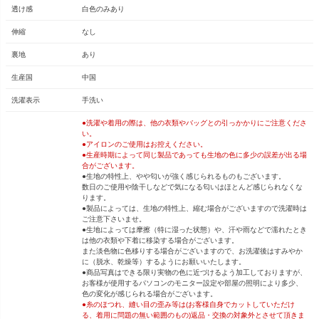
透け感
白色のみあり
伸縮
なし
裏地
あり
生産国
中国
洗濯表示
手洗い
●洗濯や着用の際は、他の衣類やバッグとの引っかかりにご注意くださ
い。
●アイロンのご使用はお控えください。
●生産時期によって同じ製品であっても生地の色に多少の誤差が出る場
合がございます。
●生地の特性上、やや匂いが強く感じられるものもございます。
数日のご使用や陰干しなどで気になる匂いはほとんど感じられなくな
ります。
●製品によっては、生地の特性上、縮む場合がございますので洗濯時は
ご注意下さいませ。
●生地によっては摩擦（特に湿った状態）や、汗や雨などで濡れたとき
は他の衣類や下着に移染する場合がございます。
また淡色物に色移りする場合がございますので、お洗濯後はすみやか
に（脱水、乾燥等）するようにお願いいたします。
●商品写真はできる限り実物の色に近づけるよう加工しておりますが、
お客様が使用するパソコンのモニター設定や部屋の照明により多少、
色の変化が感じられる場合がございます。
●糸のほつれ、縫い目の歪み等は(お客様自身でカットしていただけ
る、着用に問題の無い範囲のもの)返品・交換の対象外とさせて頂きま