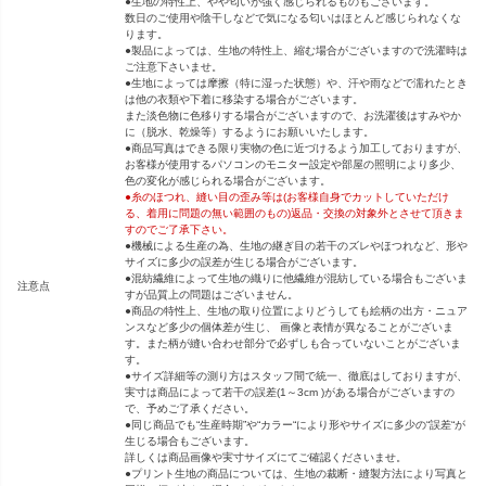
●生地の特性上、やや匂いが強く感じられるものもございます。
数日のご使用や陰干しなどで気になる匂いはほとんど感じられなくな
ります。
●製品によっては、生地の特性上、縮む場合がございますので洗濯時は
ご注意下さいませ。
●生地によっては摩擦（特に湿った状態）や、汗や雨などで濡れたとき
は他の衣類や下着に移染する場合がございます。
また淡色物に色移りする場合がございますので、お洗濯後はすみやか
に（脱水、乾燥等）するようにお願いいたします。
●商品写真はできる限り実物の色に近づけるよう加工しておりますが、
お客様が使用するパソコンのモニター設定や部屋の照明により多少、
色の変化が感じられる場合がございます。
●糸のほつれ、縫い目の歪み等は(お客様自身でカットしていただけ
る、着用に問題の無い範囲のもの)返品・交換の対象外とさせて頂きま
すのでご了承下さい。
●機械による生産の為、生地の継ぎ目の若干のズレやほつれなど、形や
サイズに多少の誤差が生じる場合がございます。
●混紡繊維によって生地の織りに他繊維が混紡している場合もございま
注意点
すが品質上の問題はございません。
●商品の特性上、生地の取り位置によりどうしても絵柄の出方・ニュア
ンスなど多少の個体差が生じ、 画像と表情が異なることがございま
す。また柄が縫い合わせ部分で必ずしも合っていないことがございま
す。
●サイズ詳細等の測り方はスタッフ間で統一、徹底はしておりますが、
実寸は商品によって若干の誤差(1～3cm )がある場合がございますの
で、予めご了承ください。
●同じ商品でも“生産時期”や“カラー“により形やサイズに多少の“誤差“が
生じる場合もございます。
詳しくは商品画像や実寸サイズにてご確認くださいませ。
●プリント生地の商品については、生地の裁断・縫製方法により写真と