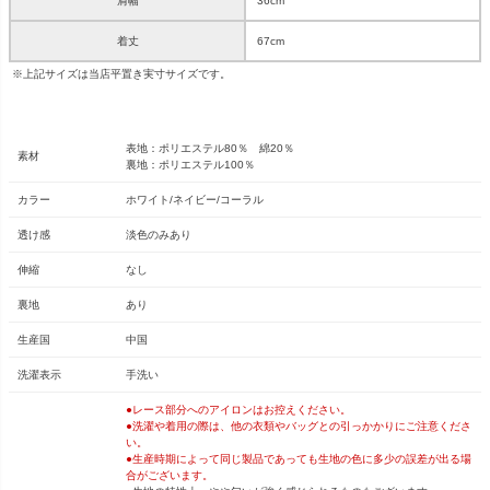
肩幅
36cm
着丈
67cm
※上記サイズは当店平置き実寸サイズです。
表地：ポリエステル80％ 綿20％
素材
裏地：ポリエステル100％
カラー
ホワイト/ネイビー/コーラル
透け感
淡色のみあり
伸縮
なし
裏地
あり
生産国
中国
洗濯表示
手洗い
●レース部分へのアイロンはお控えください。
●洗濯や着用の際は、他の衣類やバッグとの引っかかりにご注意くださ
い。
●生産時期によって同じ製品であっても生地の色に多少の誤差が出る場
合がございます。