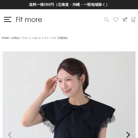
Lineお友だち登録で500円OFFクーポンプレゼント♪
送料一律290円（北海道・沖縄・一部地域除く）
HOME
全商品
フロントリボンレーストップス【宅配便】