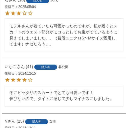
る
10
30代
購入者
投稿日
2025/05/04
モデルさんが着ていたら可愛かったのですが、私が履くとス
カートのウエスト部分がモコっとしてお腹がでているように
見えてしまいました。。（普段ユニクロS〜Mサイズ愛用し
てます）ナゼだろう。。
いちご
41
非公開
購入者
投稿日
2024/12/15
冬にピッタリのスカートでとても可愛いです！

伸びないので、タイトに感じて少しマイナスにしました。
N
25
女性
購入者