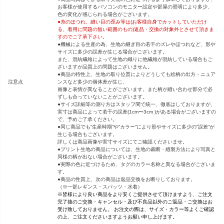
お客様が使用するパソコンのモニター設定や部屋の照明により多少、
色の変化が感じられる場合がございます。
●糸のほつれ、縫い目の歪み等は(お客様自身でカットしていただけ
る、着用に問題の無い範囲のもの)返品・交換の対象外とさせて頂きま
すのでご了承下さい。
●機械による生産の為、生地の継ぎ目の若干のズレやほつれなど、形や
サイズに多少の誤差が生じる場合がございます。
また、混紡繊維によって生地の織りに他繊維が混紡している場合もご
ざいますが品質上の問題はございません。
●商品の特性上、生地の取り位置によりどうしても絵柄の出方・ニュア
注意点
ンスなど多少の個体差が生じ、
画像と表情が異なることがございます。また柄が縫い合わせ部分で必
ずしも合っていないことがございます。
●サイズ詳細等の測り方はスタッフ間で統一、徹底はしておりますが、
実寸は商品によって若干の誤差(1cm〜3cm )がある場合がございますの
で、予めご了承ください。
●同じ商品でも“生産時期”や“カラー“により形やサイズに多少の“誤差“が
生じる場合もございます。
詳しくは商品画像や実寸サイズにてご確認くださいませ。
●プリント生地の商品については、生地の裁断・縫製方法により写真と
同様の柄が出ない場合がございます。
●実際の色に近づけるため、タグのカラー名称と異なる場合がございま
す。
●商品の性質上、次の商品は返品交換をお断りしております。
（※一部レギンス・スパッツ・水着）
※皆様により良い商品をより安くご提供させて頂けますよう、ご注文
完了後のご交換・キャンセル・及び不良品以外のご返品・ご交換はお
受け致しておりません。 お注文の際は、サイズ・カラー等よくご確認
の上、ご注文くださいますようお願い申し上げます。