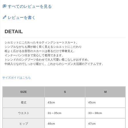
すべてのレビューを見る
レビューを書く
DETAIL
シルエットにこだわったキルティングショートスカート。
シンプルながらも脚が細く長く見えるシルエットにこだわり
程よく広がる台形型のスカートは着るだけで華奢見え。
インナーパンツ付きで安心して着用できます。
トレンドのロングブーツ合わせで大人可愛い着こなしがおすすめ。
中綿入りなのでしっかり暖かく、これからのシーズン大活躍のアイテムです。
サイズガイドはこちら
SIZE
S
M
着丈
43cm
45cm
ウエスト
31～35cm
33～38cm
ヒップ
46cm
47cm