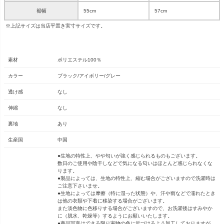
裾幅
55cm
57cm
※上記サイズは当店平置き実寸サイズです。
素材
ポリエステル100％
カラー
ブラック/アイボリー/グレー
透け感
なし
伸縮
なし
裏地
あり
生産国
中国
●生地の特性上、やや匂いが強く感じられるものもございます。
数日のご使用や陰干しなどで気になる匂いはほとんど感じられなくな
ります。
●製品によっては、生地の特性上、縮む場合がございますので洗濯時は
ご注意下さいませ。
●生地によっては摩擦（特に湿った状態）や、汗や雨などで濡れたとき
は他の衣類や下着に移染する場合がございます。
また淡色物に色移りする場合がございますので、お洗濯後はすみやか
に（脱水、乾燥等）するようにお願いいたします。
●商品写真はできる限り実物の色に近づけるよう加工しておりますが、