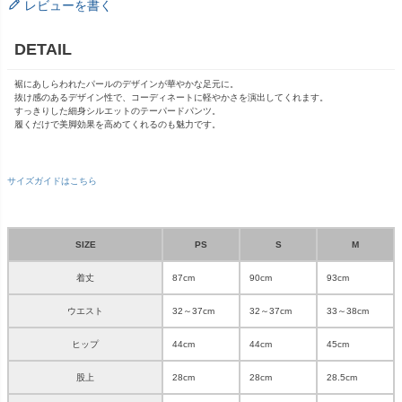
レビューを書く
DETAIL
裾にあしらわれたパールのデザインが華やかな足元に。
抜け感のあるデザイン性で、コーディネートに軽やかさを演出してくれます。
すっきりした細身シルエットのテーパードパンツ。
履くだけで美脚効果を高めてくれるのも魅力です。
サイズガイドはこちら
SIZE
PS
S
M
着丈
87cm
90cm
93cm
ウエスト
32～37cm
32～37cm
33～38cm
ヒップ
44cm
44cm
45cm
股上
28cm
28cm
28.5cm