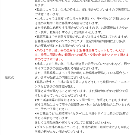
数日のご使用や陰干しなどで気になる匂いはほとんど感じられなくな
ります。
●製品によっては、生地の特性上、縮む場合がございますので洗濯時は
ご注意下さいませ。
●生地によっては摩擦（特に湿った状態）や、汗や雨などで濡れたとき
は他の衣類や下着に移染する場合がございます。
また淡色物に色移りする場合がございますので、お洗濯後はすみやか
に（脱水、乾燥等）するようにお願いいたします。
●商品写真はできる限り実物の色に近づけるよう加工しておりますが、
お客様が使用するパソコンのモニター設定や部屋の照明により多少、
色の変化が感じられる場合がございます。
●糸のほつれ、縫い目の歪み等は(お客様自身でカットしていただけ
る、着用に問題の無い範囲のもの)返品・交換の対象外とさせて頂きま
すのでご了承下さい。
●機械による生産の為、生地の継ぎ目の若干のズレやほつれなど、形や
サイズに多少の誤差が生じる場合がございます。
また、混紡繊維によって生地の織りに他繊維が混紡している場合もご
注意点
ざいますが品質上の問題はございません。
●商品の特性上、生地の取り位置によりどうしても絵柄の出方・ニュア
ンスなど多少の個体差が生じ、
画像と表情が異なることがございます。また柄が縫い合わせ部分で必
ずしも合っていないことがございます。
●サイズ詳細等の測り方はスタッフ間で統一、徹底はしておりますが、
実寸は商品によって若干の誤差(1cm〜3cm )がある場合がございますの
で、予めご了承ください。
●同じ商品でも“生産時期”や“カラー“により形やサイズに多少の“誤差“が
生じる場合もございます。
詳しくは商品画像や実寸サイズにてご確認くださいませ。
●プリント生地の商品については、生地の裁断・縫製方法により写真と
同様の柄が出ない場合がございます。