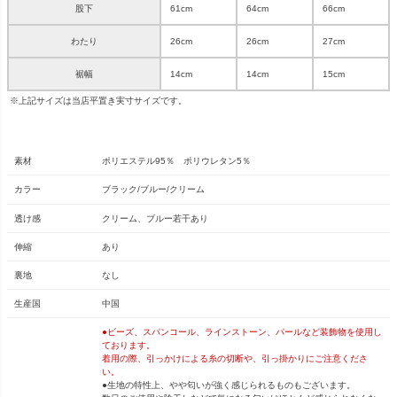
股下
61cm
64cm
66cm
わたり
26cm
26cm
27cm
裾幅
14cm
14cm
15cm
※上記サイズは当店平置き実寸サイズです。
素材
ポリエステル95％ ポリウレタン5％
カラー
ブラック/ブルー/クリーム
透け感
クリーム、ブルー若干あり
伸縮
あり
裏地
なし
生産国
中国
●ビーズ、スパンコール、ラインストーン、パールなど装飾物を使用し
ております。
着用の際、引っかけによる糸の切断や、引っ掛かりにご注意くださ
い。
●生地の特性上、やや匂いが強く感じられるものもございます。