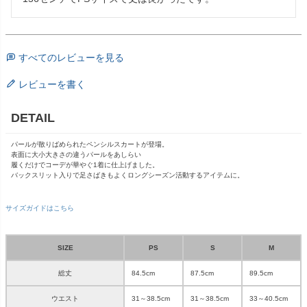
すべてのレビューを見る
レビューを書く
DETAIL
パールが散りばめられたペンシルスカートが登場。
表面に大小大きさの違うパールをあしらい
履くだけでコーデが華やぐ1着に仕上げました。
バックスリット入りで足さばきもよくロングシーズン活動するアイテムに。
サイズガイドはこちら
SIZE
PS
S
M
総丈
84.5cm
87.5cm
89.5cm
ウエスト
31～38.5cm
31～38.5cm
33～40.5cm