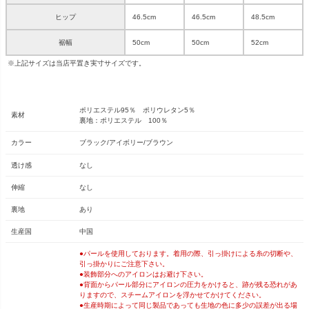
ヒップ
46.5cm
46.5cm
48.5cm
裾幅
50cm
50cm
52cm
※上記サイズは当店平置き実寸サイズです。
ポリエステル95％ ポリウレタン5％
素材
裏地：ポリエステル 100％
カラー
ブラック/アイボリー/ブラウン
透け感
なし
伸縮
なし
裏地
あり
生産国
中国
●パールを使用しております。着用の際、引っ掛けによる糸の切断や、
引っ掛かりにご注意下さい。
●装飾部分へのアイロンはお避け下さい。
●背面からパール部分にアイロンの圧力をかけると、跡が残る恐れがあ
りますので、スチームアイロンを浮かせてかけてください。
●生産時期によって同じ製品であっても生地の色に多少の誤差が出る場