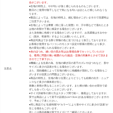
合がございます。
●生地の特性上、やや匂いが強く感じられるものもございます。
数日のご使用や陰干しなどで気になる匂いはほとんど感じられなくな
ります。
●製品によっては、生地の特性上、縮む場合がございますので洗濯時は
ご注意下さいませ。
●生地によっては摩擦（特に湿った状態）や、汗や雨などで濡れたとき
は他の衣類や下着に移染する場合がございます。
また淡色物に色移りする場合がございますので、お洗濯後はすみやか
に（脱水、乾燥等）するようにお願いいたします。
●商品写真はできる限り実物の色に近づけるよう加工しておりますが、
お客様が使用するパソコンのモニター設定や部屋の照明により多少、
色の変化が感じられる場合がございます。
●糸のほつれ、縫い目の歪み等は(お客様自身でカットしていただけ
る、着用に問題の無い範囲のもの)返品・交換の対象外とさせて頂きま
すのでご了承下さい。
●機械による生産の為、生地の継ぎ目の若干のズレやほつれなど、形や
サイズに多少の誤差が生じる場合がございます。
注意点
また、混紡繊維によって生地の織りに他繊維が混紡している場合もご
ざいますが品質上の問題はございません。
●商品の特性上、生地の取り位置によりどうしても絵柄の出方・ニュア
ンスなど多少の個体差が生じ、
画像と表情が異なることがございます。また柄が縫い合わせ部分で必
ずしも合っていないことがございます。
●サイズ詳細等の測り方はスタッフ間で統一、徹底はしておりますが、
実寸は商品によって若干の誤差(1cm〜3cm )がある場合がございますの
で、予めご了承ください。
●同じ商品でも“生産時期”や“カラー“により形やサイズに多少の“誤差“が
生じる場合もございます。
詳しくは商品画像や実寸サイズにてご確認くださいませ。