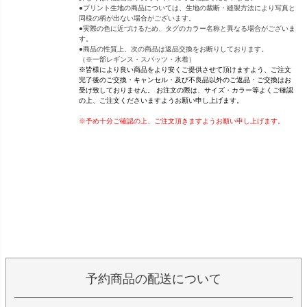
●プリント生地の商品については、生地の裁断・縫製方法により写真と
同様の柄が出ない場合がございます。
●実際の色に近づけるため、タグのカラー名称と異なる場合がございま
す。
●商品の性質上、次の商品は返品交換をお断りしております。
（※一部レギンス・スパッツ・水着）
※皆様により良い商品をより安くご提供させて頂けますよう、ご注文
完了後のご交換・キャンセル・及び不良品以外のご返品・ご交換はお
受け致しておりません。 お注文の際は、サイズ・カラー等よくご確認
の上、ご注文くださいますようお願い申し上げます。
※予め十分ご確認の上、ご注文頂きますようお願い申し上げます。
予約商品の配送について