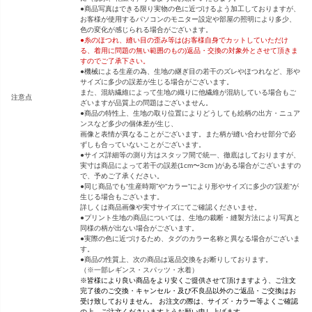
●商品写真はできる限り実物の色に近づけるよう加工しておりますが、
お客様が使用するパソコンのモニター設定や部屋の照明により多少、
色の変化が感じられる場合がございます。
●糸のほつれ、縫い目の歪み等は(お客様自身でカットしていただけ
る、着用に問題の無い範囲のもの)返品・交換の対象外とさせて頂きま
すのでご了承下さい。
●機械による生産の為、生地の継ぎ目の若干のズレやほつれなど、形や
サイズに多少の誤差が生じる場合がございます。
また、混紡繊維によって生地の織りに他繊維が混紡している場合もご
注意点
ざいますが品質上の問題はございません。
●商品の特性上、生地の取り位置によりどうしても絵柄の出方・ニュア
ンスなど多少の個体差が生じ、
画像と表情が異なることがございます。また柄が縫い合わせ部分で必
ずしも合っていないことがございます。
●サイズ詳細等の測り方はスタッフ間で統一、徹底はしておりますが、
実寸は商品によって若干の誤差(1cm〜3cm )がある場合がございますの
で、予めご了承ください。
●同じ商品でも“生産時期”や“カラー“により形やサイズに多少の“誤差“が
生じる場合もございます。
詳しくは商品画像や実寸サイズにてご確認くださいませ。
●プリント生地の商品については、生地の裁断・縫製方法により写真と
同様の柄が出ない場合がございます。
●実際の色に近づけるため、タグのカラー名称と異なる場合がございま
す。
●商品の性質上、次の商品は返品交換をお断りしております。
（※一部レギンス・スパッツ・水着）
※皆様により良い商品をより安くご提供させて頂けますよう、ご注文
完了後のご交換・キャンセル・及び不良品以外のご返品・ご交換はお
受け致しておりません。 お注文の際は、サイズ・カラー等よくご確認
の上、ご注文くださいますようお願い申し上げます。