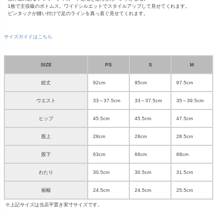
1枚で主役級のボトムス。ワイドシルエットでスタイルアップして見せてくれます。
ピンタックが縫い付けで足のラインを真っ直ぐ見せてくれます。
サイズガイドはこちら
SIZE
PS
S
M
総丈
92cm
95cm
97.5cm
ウエスト
33～37.5cm
33～37.5cm
35～39.5cm
ヒップ
45.5cm
45.5cm
47.5cm
股上
28cm
28cm
28.5cm
股下
63cm
66cm
68cm
わたり
30.5cm
30.5cm
31.5cm
裾幅
24.5cm
24.5cm
25.5cm
※上記サイズは当店平置き実寸サイズです。