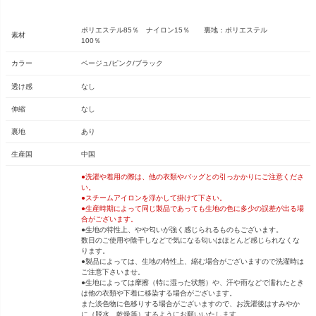
ポリエステル85％ ナイロン15％ 裏地：ポリエステル
素材
100％
カラー
ベージュ/ピンク/ブラック
透け感
なし
伸縮
なし
裏地
あり
生産国
中国
●洗濯や着用の際は、他の衣類やバッグとの引っかかりにご注意くださ
い。
●スチームアイロンを浮かして掛けて下さい。
●生産時期によって同じ製品であっても生地の色に多少の誤差が出る場
合がございます。
●生地の特性上、やや匂いが強く感じられるものもございます。
数日のご使用や陰干しなどで気になる匂いはほとんど感じられなくな
ります。
●製品によっては、生地の特性上、縮む場合がございますので洗濯時は
ご注意下さいませ。
●生地によっては摩擦（特に湿った状態）や、汗や雨などで濡れたとき
は他の衣類や下着に移染する場合がございます。
また淡色物に色移りする場合がございますので、お洗濯後はすみやか
に（脱水、乾燥等）するようにお願いいたします。