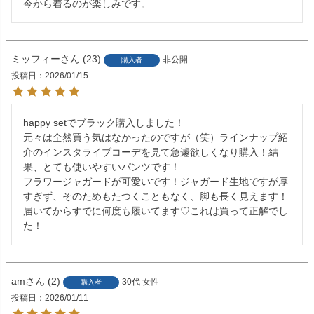
今から着るのが楽しみです。
ミッフィー
23
非公開
購入者
投稿日
2026/01/15
happy setでブラック購入しました！

元々は全然買う気はなかったのですが（笑）ラインナップ紹
介のインスタライブコーデを見て急遽欲しくなり購入！結
果、とても使いやすいパンツです！

フラワージャガードが可愛いです！ジャガード生地ですが厚
すぎず、そのためもたつくこともなく、脚も長く見えます！
届いてからすでに何度も履いてます♡これは買って正解でし
た！
am
2
30代
女性
購入者
投稿日
2026/01/11