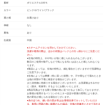
素材
ポリエステル100％
カラー
ピンク/ホワイト/ブラック
透け感
白透けあり
伸縮
なし
裏地
あり
生産国
中国
●スチームアイロンを浮かしてかけてください。
洗濯や着用の際は、ほかの衣類はバックとの引っ掛かりにご注意くだ
さい。
●生地の特性上、やや匂いが強く感じられるものもございます。
数日のご使用や陰干しなどで気になる匂いはほとんど感じられなくな
ります。
●製品によっては、生地の特性上、縮む場合がございますので洗濯時は
ご注意下さいませ。
●生地によっては摩擦（特に湿った状態）や、汗や雨などで濡れたとき
は他の衣類や下着に移染する場合がございます。
また淡色物に色移りする場合がございますので、お洗濯後はすみやか
に（脱水、乾燥等）するようにお願いいたします。
●商品写真はできる限り実物の色に近づけるよう加工しておりますが、
お客様が使用するパソコンのモニター設定や部屋の照明により多少、
色の変化が感じられる場合がございます。
●糸のほつれ、縫い目の歪み等は(お客様自身でカットしていただけ
る、着用に問題の無い範囲のもの)返品・交換の対象外とさせて頂きま