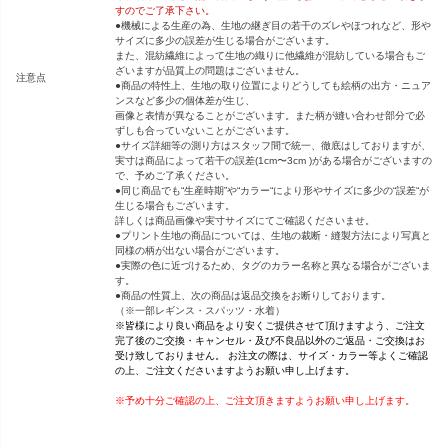
すのでご了承下さい。
●機械による生産の為、生地の継ぎ目の若干のズレやほつれなど、形や
サイズに多少の誤差が生じる場合がございます。
また、混紡繊維によって生地の織りに他繊維が混紡している場合もご
ざいますが品質上の問題はございません。
注意点
●商品の特性上、生地の取り位置によりどうしても絵柄の出方・ニュア
ンスなど多少の個体差が生じ、
画像と表情が異なることがございます。また柄が縫い合わせ部分で必
ずしも合っていないことがございます。
●サイズ詳細等の測り方はスタッフ間で統一、徹底はしておりますが、
実寸は商品によって若干の誤差(1cm〜3cm )がある場合がございますの
で、予めご了承ください。
●同じ商品でも“生産時期”や“カラー“により形やサイズに多少の“誤差“が
生じる場合もございます。
詳しくは商品画像や実寸サイズにてご確認くださいませ。
●プリント生地の商品については、生地の裁断・縫製方法により写真と
同様の柄が出ない場合がございます。
●実際の色に近づけるため、タグのカラー名称と異なる場合がございま
す。
●商品の性質上、次の商品は返品交換をお断りしております。
（※一部レギンス・スパッツ・水着）
※皆様により良い商品をより安くご提供させて頂けますよう、ご注文
完了後のご交換・キャンセル・及び不良品以外のご返品・ご交換はお
受け致しておりません。 お注文の際は、サイズ・カラー等よくご確認
の上、ご注文くださいますようお願い申し上げます。
※予め十分ご確認の上、ご注文頂きますようお願い申し上げます。