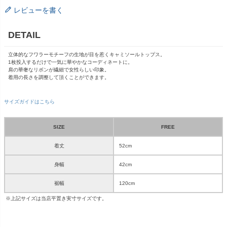
レビューを書く
DETAIL
立体的なフワラーモチーフの生地が目を惹くキャミソールトップス。
1枚投入するだけで一気に華やかなコーディネートに。
肩の華奢なリボンが繊細で女性らしい印象。
着用の長さを調整して頂くことができます。
サイズガイドはこちら
SIZE
FREE
着丈
52cm
身幅
42cm
裾幅
120cm
※上記サイズは当店平置き実寸サイズです。