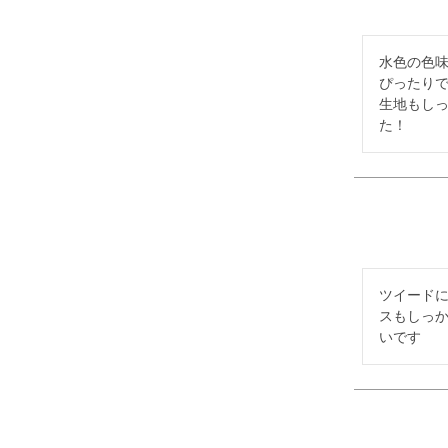
水色の色
ぴったりで
生地もし
た！
ツイード
スもしっ
いです