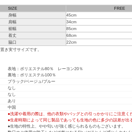
SIZE
FREE
身幅
45cm
肩幅
34cm
裾幅
85cm
着丈
68cm
脇口
22cm
平置き実寸サイズです。
表地：ポリエステル80％ レーヨン20％
裏地：ポリエステル100％
ブラック/ベージュ/ブルー
なし
なし
あり
中国
●洗濯や着用の際は、他の衣類やバッグとの引っかかりにご注意く
●生産時期によって同じ製品であっても生地の色に多少の誤差が出
●生地の特性上、やや匂いが強く感じられるものもございます。