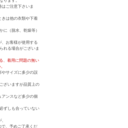
なります。
時はご注意下さいま
ときは他の衣類や下着
かに（脱水、乾燥等）
が、お客様が使用する
られる場合がございま
ける、着用に問題の無い
い。
形やサイズに多少の誤
ございますが品質上の
ュアンスなど多少の個
必ずしも合っていない
が、
すので、予めご了承くだ