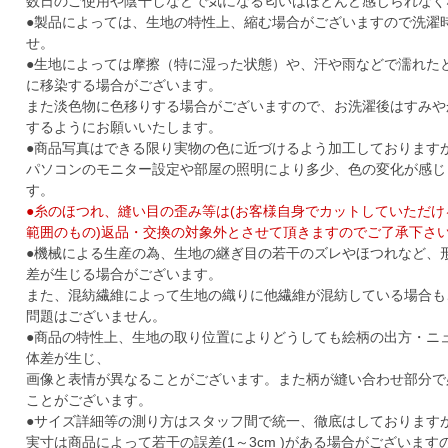
数日のご使用や陰干しなどで気になる匂いはほとんど感じられなく
●製品によっては、生地の特性上、縮む場合がございますので洗濯
せ。
●生地によっては摩擦（特に湿った状態）や、汗や雨などで濡れた
に移染する場合がございます。
また淡色物に色移りする場合がございますので、お洗濯後はすみや
するようにお願いいたします。
●商品写真はできる限り実物の色に近づけるよう加工しております
パソコンのモニター設定や部屋の照明により多少、色の変化が感じ
す。
●糸のほつれ、縫い目の歪み等は(お客様自身でカットしていただ
範囲のもの)返品・交換の対象外とさせて頂きますのでご了承下さ
●機械による生産の為、生地の継ぎ目の若干のズレやほつれなど、
差が生じる場合がございます。
また、混紡繊維によって生地の織りに他繊維が混紡している場合も
問題はございません。
●商品の特性上、生地の取り位置によりどうしても絵柄の出方・ニ
体差が生じ、
画像と表情が異なることがございます。また柄が縫い合わせ部分で
ことがございます。
●サイズ詳細等の測り方はスタッフ間で統一、徹底はしております
実寸は商品によって若干の誤差(1～3cm )がある場合がございま