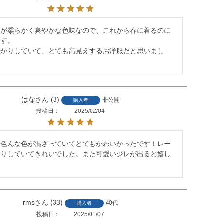
味が柔らかく爽やかな色味なので、これから春に着るのに
す。

っかりしていて、とても高見えするお洋服だと思いまし
はな
3
非公開
購入者
投稿日
2025/02/04
に色んな色が混ざっていてとてもかわいかったです！レー
かりしていてきれいでした。また可愛いジレが出ると嬉し
rms
33
40代
購入者
投稿日
2025/01/07