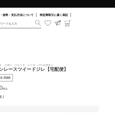
・送料・支払方法について
特定商取引に基く表記
ベスト リボン ツイード レース パールボタン
ンレースツイードジレ【宅配便】
02-3580
0
税込
 ]