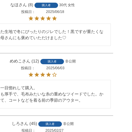
なほ
8
30代
女性
購入者
投稿日
2025/06/18
した生地で冬にぴったりのジレでした！黒ですが重たくな
義母さんにも褒めていただけました♡
めめこ
12
非公開
購入者
投稿日
2025/06/03
一目惚れして購入。

りも厚手で、毛布みたいな糸の重めなツイードでした。か
くて、コートなどを着る前の季節のアウター。
しろ
45
非公開
購入者
投稿日
2025/02/27