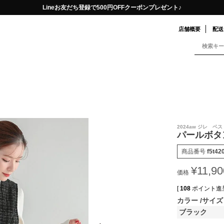
送料一律290円（北海道・沖縄・一部地域除く）
店舗概要
配送
2024aw ジレ 
パールボタ
商品番号
f5t42
¥
11,90
価格
[
108
ポイント進呈
カラー
サイズ
ブラック