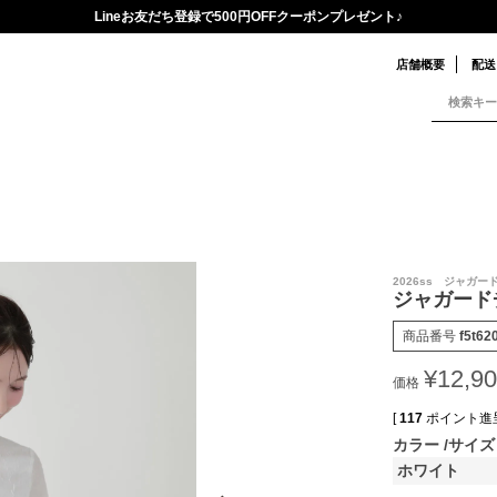
Lineお友だち登録で500円OFFクーポンプレゼント♪
送料一律290円（北海道・沖縄・一部地域除く）
店舗概要
配送
2026ss ジャガ
ジャガード
商品番号
f5t62
¥
12,9
価格
[
117
ポイント進呈
カラー
サイズ
ホワイト