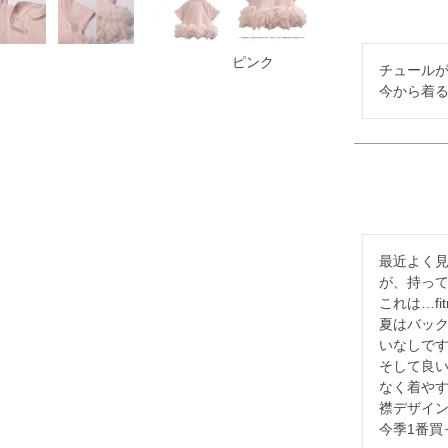
ピンク
チュールが
今から着
最近よく
が、持って
これは…fi
夏はバッ
いなしです
そして良
なく着やす
襟デザイン
今季1番買