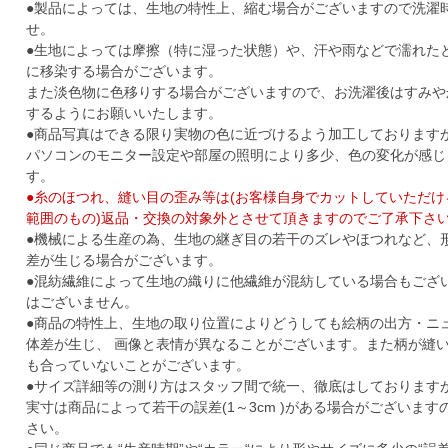
●製品によっては、生地の特性上、縮む場合がございますので洗濯
せ。
●生地によっては摩擦（特に湿った状態）や、汗や雨などで濡れた
に移染する場合がございます。
また淡色物に色移りする場合がございますので、お洗濯後はすみや
するようにお願いいたします。
●商品写真はできる限り実物の色に近づけるよう加工しております
パソコンのモニター設定や部屋の照明により多少、色の変化が感じ
す。
●糸のほつれ、縫い目の歪み等は(お客様自身でカットしていただ
範囲のもの)返品・交換の対象外とさせて頂きますのでご了承下さ
●機械による生産の為、生地の継ぎ目の若干のズレやほつれなど、
差が生じる場合がございます。
●混紡繊維によって生地の織りに他繊維が混紡している場合もござ
はございません。
●商品の特性上、生地の取り位置によりどうしても絵柄の出方・ニ
体差が生じ、 画像と表情が異なることがございます。また柄が縫
も合っていないことがございます。
●サイズ詳細等の測り方はスタッフ間で統一、徹底はしております
実寸は商品によって若干の誤差(1～3cm )がある場合がございま
さい。