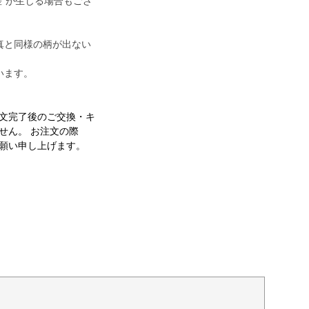
差“が生じる場合もござ
真と同様の柄が出ない
います。
文完了後のご交換・キ
せん。 お注文の際
願い申し上げます。