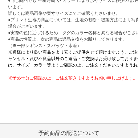
●同じ商品でも“生産時期”や“カラー“により形やサイズに多少の“誤
います。
詳しくは商品画像や実寸サイズにてご確認くださいませ。
●プリント生地の商品については、生地の裁断・縫製方法により写
場合がございます。
●実際の色に近づけるため、タグのカラー名称と異なる場合がござ
●商品の性質上、次の商品は返品交換をお断りしております。
（※一部レギンス・スパッツ・水着）
※皆様により良い商品をより安くご提供させて頂けますよう、ご注
ャンセル・及び不良品以外のご返品・ご交換はお受け致しておりま
は、サイズ・カラー等よくご確認の上、ご注文くださいますようお
※予め十分ご確認の上、ご注文頂きますようお願い申し上げます。
予約商品の配送について