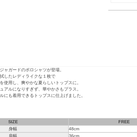
ジャガードのポロシャツが登場。
拭したレディライクな１枚で
を使用し、爽やかな夏らしいトップスに。
ュアルになりすぎず、華やかさもプラス。
ルにも着用できるトップスに仕上げました。
SIZE
FREE
身幅
48cm
肩幅
36cm