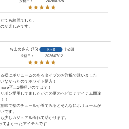
投稿日
2026/07/25
とても綺麗でした。

るのが楽しみです。
おまめ
75
非公開
購入者
投稿日
2026/07/12
見る裾にボリュームのあるタイプのお洋服で迷いました
いなかったのでホワイト購入！

tmore至上1番軽いのでは？！

クリボン愛用してましたがこの夏のヘビロテアイテム間違
！！

い意味で裾のチュールが着てみるとそんなにボリュームが
いです。

も少しカジュアル着れて助かります。

ってよかったアイテムです！！