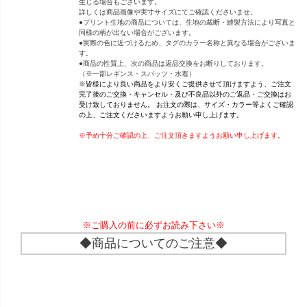
生じる場合もございます。
詳しくは商品画像や実寸サイズにてご確認くださいませ。
●プリント生地の商品については、生地の裁断・縫製方法により写真と
同様の柄が出ない場合がございます。
●実際の色に近づけるため、タグのカラー名称と異なる場合がございま
す。
●商品の性質上、次の商品は返品交換をお断りしております。
（※一部レギンス・スパッツ・水着）
※皆様により良い商品をより安くご提供させて頂けますよう、ご注文
完了後のご交換・キャンセル・及び不良品以外のご返品・ご交換はお
受け致しておりません。 お注文の際は、サイズ・カラー等よくご確認
の上、ご注文くださいますようお願い申し上げます。
※予め十分ご確認の上、ご注文頂きますようお願い申し上げます。
※ご購入の前に必ずお読み下さい※
◆商品についてのご注意◆