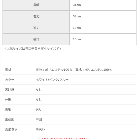
肩幅
34cm
着丈
58cm
袖丈
19cm
袖口
15cm
※上記サイズは当店平置き実寸サイズです。
素材
表地：ポリエステル100％ 裏地：ポリエステル100％
カラー
ホワイト/ピンク/ブルー
透け感
なし
伸縮
なし
裏地
あり
生産国
中国
洗濯表示
手洗い