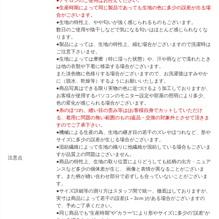
●アイロンのご使用はお控えください。
●生産時期によって同じ製品であっても生地の色に多少の誤差が出る場
合がございます。
●生地の特性上、やや匂いが強く感じられるものもございます。
数日のご使用や陰干しなどで気になる匂いはほとんど感じられなくな
ります。
●製品によっては、生地の特性上、縮む場合がございますので洗濯時は
ご注意下さいませ。
●生地によっては摩擦（特に湿った状態）や、汗や雨などで濡れたとき
は他の衣類や下着に移染する場合がございます。
また淡色物に色移りする場合がございますので、お洗濯後はすみやか
に（脱水、乾燥等）するようにお願いいたします。
●商品写真はできる限り実物の色に近づけるよう加工しておりますが、
お客様が使用するパソコンのモニター設定や部屋の照明により多少、
色の変化が感じられる場合がございます。
●糸のほつれ、縫い目の歪み等は(お客様自身でカットしていただけ
る、着用に問題の無い範囲のもの)返品・交換の対象外とさせて頂きま
すのでご了承下さい。
●機械による生産の為、生地の継ぎ目の若干のズレやほつれなど、形や
サイズに多少の誤差が生じる場合がございます。
●混紡繊維によって生地の織りに他繊維が混紡している場合もございま
すが品質上の問題はございません。
注意点
●商品の特性上、生地の取り位置によりどうしても絵柄の出方・ニュア
ンスなど多少の個体差が生じ、 画像と表情が異なることがございま
す。また柄が縫い合わせ部分で必ずしも合っていないことがございま
す。
●サイズ詳細等の測り方はスタッフ間で統一、徹底はしておりますが、
実寸は商品によって若干の誤差(1～3cm )がある場合がございますの
で、予めご了承ください。
●同じ商品でも“生産時期”や“カラー“により形やサイズに多少の“誤差“が