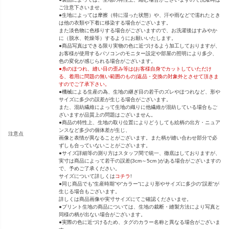
ご注意下さいませ。
●生地によっては摩擦（特に湿った状態）や、汗や雨などで濡れたとき
は他の衣類や下着に移染する場合がございます。
また淡色物に色移りする場合がございますので、お洗濯後はすみやか
に（脱水、乾燥等）するようにお願いいたします。
●商品写真はできる限り実物の色に近づけるよう加工しておりますが、
お客様が使用するパソコンのモニター設定や部屋の照明により多少、
色の変化が感じられる場合がございます。
●糸のほつれ、縫い目の歪み等は(お客様自身でカットしていただけ
る、着用に問題の無い範囲のもの)返品・交換の対象外とさせて頂きま
すのでご了承下さい。
●機械による生産の為、生地の継ぎ目の若干のズレやほつれなど、形や
サイズに多少の誤差が生じる場合がございます。
また、混紡繊維によって生地の織りに他繊維が混紡している場合もご
ざいますが品質上の問題はございません。
●商品の特性上、生地の取り位置によりどうしても絵柄の出方・ニュア
ンスなど多少の個体差が生じ、
注意点
画像と表情が異なることがございます。また柄が縫い合わせ部分で必
ずしも合っていないことがございます。
●サイズ詳細等の測り方はスタッフ間で統一、徹底はしておりますが、
実寸は商品によって若干の誤差(3cm～5cm )がある場合がございますの
で、予めご了承ください。
サイズについて詳しくは
コチラ
!
●同じ商品でも“生産時期”や“カラー“により形やサイズに多少の“誤差“が
生じる場合もございます。
詳しくは商品画像や実寸サイズにてご確認くださいませ。
●プリント生地の商品については、生地の裁断・縫製方法により写真と
同様の柄が出ない場合がございます。
●実際の色に近づけるため、タグのカラー名称と異なる場合がございま