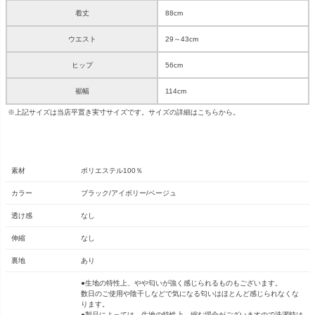
着丈
88cm
ウエスト
29～43cm
ヒップ
56cm
裾幅
114cm
※上記サイズは当店平置き実寸サイズです。サイズの詳細は
こちら
から。
素材
ポリエステル100％
カラー
ブラック/アイボリー/ベージュ
透け感
なし
伸縮
なし
裏地
あり
●生地の特性上、やや匂いが強く感じられるものもございます。
数日のご使用や陰干しなどで気になる匂いはほとんど感じられなくな
ります。
●製品によっては、生地の特性上、縮む場合がございますので洗濯時は