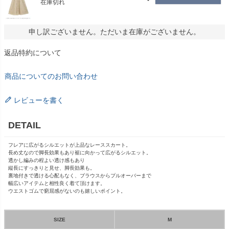
在庫切れ
申し訳ございません。ただいま在庫がございません。
返品特約について
商品についてのお問い合わせ
レビューを書く
DETAIL
フレアに広がるシルエットが上品なレーススカート。
長め丈なので脚長効果もあり裾に向かって広がるシルエット。
透かし編みの程よい透け感もあり
縦長にすっきりと見せ、脚長効果も。
裏地付きで透ける心配もなく、ブラウスからプルオーバーまで
幅広いアイテムと相性良く着て頂けます。
ウエストゴムで窮屈感がないのも嬉しいポイント。
SIZE
M