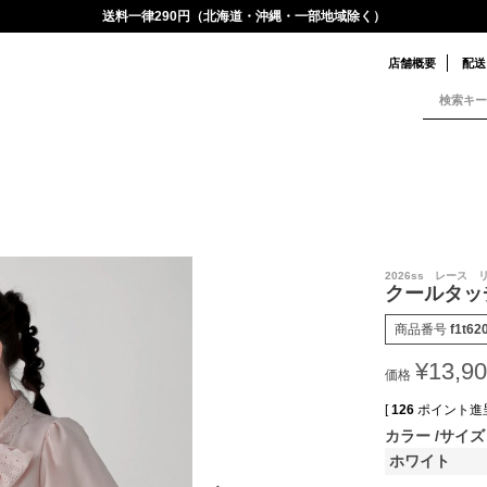
送料一律290円（北海道・沖縄・一部地域除く）
店舗概要
配送
2026ss レース
クールタッ
商品番号
f1t62
¥
13,9
価格
[
126
ポイント進呈
カラー
サイズ
ホワイト