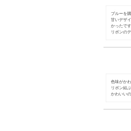
ブルーを購
甘いデザ
かったです
リボンの
色味がかわ
リボン結ぶ
かわいい