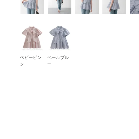
ベビーピン
ペールブル
ク
ー