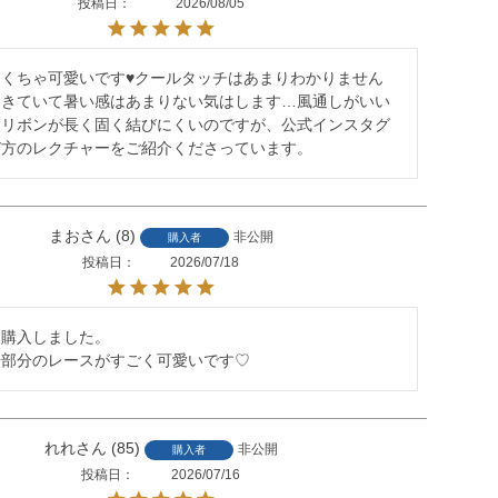
投稿日
2026/08/05
くちゃ可愛いです♥️クールタッチはあまりわかりません
間きていて暑い感はあまりない気はします…風通しがいい
。リボンが長く固く結びにくいのですが、公式インスタグ
び方のレクチャーをご紹介くださっています。
まお
8
非公開
購入者
投稿日
2026/07/18
購入しました。

裾部分のレースがすごく可愛いです♡
れれ
85
非公開
購入者
投稿日
2026/07/16