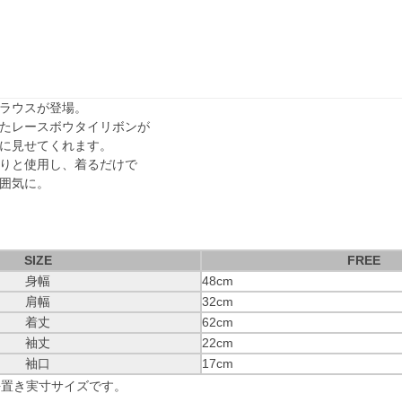
ラウスが登場。
たレースボウタイリボンが
に見せてくれます。
りと使用し、着るだけで
囲気に。
SIZE
FREE
身幅
48cm
肩幅
32cm
着丈
62cm
袖丈
22cm
袖口
17cm
平置き実寸サイズです。