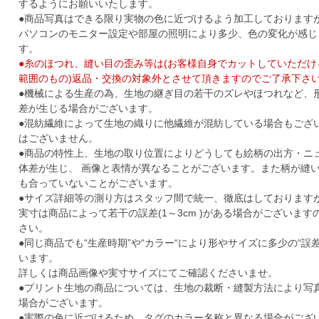
するようにお願いいたします。
●商品写真はできる限り実物の色に近づけるよう加工しております
パソコンのモニター設定や部屋の照明により多少、色の変化が感じ
す。
●糸のほつれ、縫い目の歪み等は(お客様自身でカットしていただ
範囲のもの)返品・交換の対象外とさせて頂きますのでご了承下さ
●機械による生産の為、生地の継ぎ目の若干のズレやほつれなど、
差が生じる場合がございます。
●混紡繊維によって生地の織りに他繊維が混紡している場合もござ
はございません。
●商品の特性上、生地の取り位置によりどうしても絵柄の出方・ニ
体差が生じ、 画像と表情が異なることがございます。また柄が縫
も合っていないことがございます。
●サイズ詳細等の測り方はスタッフ間で統一、徹底はしております
実寸は商品によって若干の誤差(1～3cm )がある場合がございま
さい。
●同じ商品でも“生産時期”や“カラー“により形やサイズに多少の“誤
います。
詳しくは商品画像や実寸サイズにてご確認くださいませ。
●プリント生地の商品については、生地の裁断・縫製方法により写
場合がございます。
●実際の色に近づけるため、タグのカラー名称と異なる場合がござ