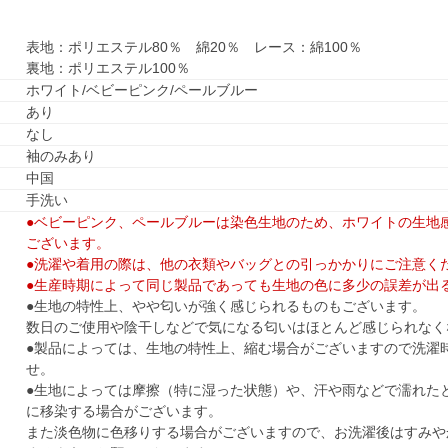
表地：ポリエステル80％ 綿20％ レース：綿100％
裏地：ポリエステル100％
ホワイト/ベビーピンク/ペールブルー
あり
なし
袖のみあり
中国
手洗い
●ベビーピンク、ペールブルーは染色生地のため、ホワイトの生地
ございます。
●洗濯や着用の際は、他の衣類やバッグとの引っかかりにご注意く
●生産時期によって同じ製品であっても生地の色に多少の誤差が出
●生地の特性上、やや匂いが強く感じられるものもございます。
数日のご使用や陰干しなどで気になる匂いはほとんど感じられなく
●製品によっては、生地の特性上、縮む場合がございますので洗濯
せ。
●生地によっては摩擦（特に湿った状態）や、汗や雨などで濡れた
に移染する場合がございます。
また淡色物に色移りする場合がございますので、お洗濯後はすみや