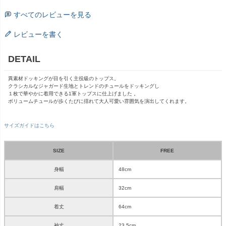
すべてのレビューを見る
レビューを書く
DETAIL
異素材ドッキングが目を引く主役級のトップス。
クラシカルなジャガード生地とトレンドのチュールをドッキングし
１枚で華やかに着用できる1軍トップスに仕上げました 。
ボリュームチュールが歩くたびに揺れて大人可愛い雰囲気を演出してくれます。
サイズガイドはこちら
SIZE
FREE
身幅
48cm
肩幅
32cm
着丈
64cm
袖丈
23.5cm