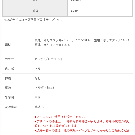
袖口
17cm
※上記サイズは当店平置き実寸サイズです。
表地：ポリエステル70％、ナイロン30％ 別地：ポリエステル100％
素材
裏地：ポリエステル100％
カラー
ピンク/ブルー/ミント
透け感
あり
伸縮
なし
裏地
上身頃・袖あり
生産国
中国
洗濯表示
手洗い
●アイロンのご使用はお控えください。
●デザインの特性上、一部断ち切り部分があります。着用や洗濯の繰り
返しでほつれる場合があります。
●洗濯や着用の際は、他の衣類やバッグとの引っかかりにご注意くださ
い。