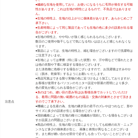
●繊細な生地を使用しており、お使いになるうちに毛羽が発生する可能
性があります。これは生地の特性によるもので、不良品ではありませ
ん。
●生地の特性上、生地の仕上がりに個体差があります。あらかじめご了
承下さい。
●生産時期によって同じ製品であっても生地の色に多少の誤差が出る場
合がございます。
●生地の特性上、やや匂いが強く感じられるものもございます。
数日のご使用や陰干しなどで気になる匂いはほとんど感じられなくな
ります。
●製品によっては、生地の特性上、縮む場合がございますので洗濯時は
ご注意下さいませ。
●生地によっては摩擦（特に湿った状態）や、汗や雨などで濡れたとき
は他の衣類や下着に移染する場合がございます。
また淡色物に色移りする場合がございますので、お洗濯後はすみやか
に（脱水、乾燥等）するようにお願いいたします。
●商品写真はできる限り実物の色に近づけるよう加工しておりますが、
お客様が使用するパソコンのモニター設定や部屋の照明により多少、
色の変化が感じられる場合がございます。
●糸のほつれ、縫い目の歪み等は(お客様自身でカットしていただけ
る、着用に問題の無い範囲のもの)返品・交換の対象外とさせて頂きま
注意点
すのでご了承下さい。
●機械による生産の為、生地の継ぎ目の若干のズレやほつれなど、形や
サイズに多少の誤差が生じる場合がございます。
●混紡繊維によって生地の織りに他繊維が混紡している場合もございま
すが品質上の問題はございません。
●商品の特性上、生地の取り位置によりどうしても絵柄の出方・ニュア
ンスなど多少の個体差が生じ、 画像と表情が異なることがございま
す。また柄が縫い合わせ部分で必ずしも合っていないことがございま