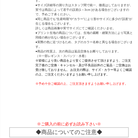
す。
●サイズ詳細等の測り方はスタッフ間で統一、徹底はしておりますが、
実寸は商品によって若干の誤差(1～3cm )がある場合がございますの
で、予めご了承ください。
●同じ商品でも“生産時期”や“カラー“により形やサイズに多少の“誤差“が
生じる場合もございます。
詳しくは商品画像や実寸サイズにてご確認くださいませ。
●プリント生地の商品については、生地の裁断・縫製方法により写真と
同様の柄が出ない場合がございます。
●実際の色に近づけるため、タグのカラー名称と異なる場合がございま
す。
●商品の性質上、次の商品は返品交換をお断りしております。
（※一部レギンス・スパッツ・水着）
※皆様により良い商品をより安くご提供させて頂けますよう、ご注文
完了後のご交換・キャンセル・及び不良品以外のご返品・ご交換はお
受け致しておりません。 お注文の際は、サイズ・カラー等よくご確認
の上、ご注文くださいますようお願い申し上げます。
※予め十分ご確認の上、ご注文頂きますようお願い申し上げます。
※ご購入の前に必ずお読み下さい※
◆商品についてのご注意◆