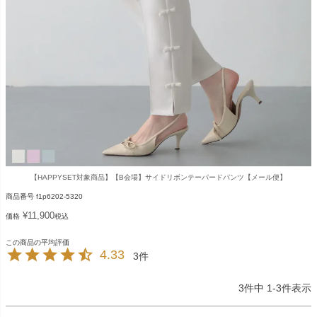
【HAPPYSET対象商品】【B会場】サイドリボンテーパードパンツ【メール便】
商品番号
f1p6202-5320
¥
11,900
価格
税込
4.33
3
3
件中
1
-
3
件表示