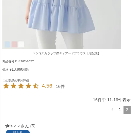
ハシゴスカラップ襟ティアードブラウス【宅配便】
商品番号
f1t4202-3627
¥
10,990
価格
税込
4.56
16
16
件中
11
-
16
件表示
1
2
girlsママ
5
購入者