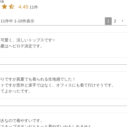
4.45
11
11
件中
1
-
10
件表示
1
2
可愛く、涼しいトップスです✨

の夏はヘビロテ決定です。
がりですが真夏でも着られる生地感でした！

ットですが意外と派手ではなく、オフィスにも着て行けそうです。

ってよかったです。
きなので着やすいです。

部スナップボタンだともっと着やすいかもしれません。
