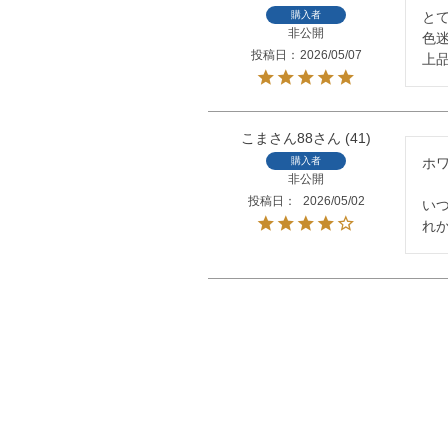
購入者
とて
非公開
色
投稿日
2026/05/07
上
こまさん88
41
購入者
ホ
非公開
投稿日
2026/05/02
い
れか