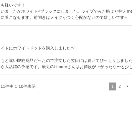
も軽いです！

迷いましたがホワイト×ブラックにしました。ライブでみた時より控えめ
品に着こなせます。前開きはメイクがつく心配がないので嬉しいです⭐︎
ワイトにホワイトドットを購入しました〜

つもと違い即納商品だったので注文した翌日には届いてびっくりしまし
ら大活躍の予感です。最近のfitmoreさんはお値段が上がったな〜と少
11
件中
1
-
10
件表示
1
2