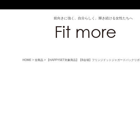
前向きに強く、自分らしく、輝き続ける女性たちへ
HOME
全商品
【HAPPYSET対象商品】【B会場】フリンジドットジャガードバックリ