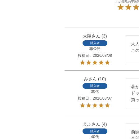
太陽
3
購入者
大人
非公開
こ
投稿日
2026/08/08
み
10
購入者
暑
30代
ド
投稿日
2026/08/07
買
えふ
4
購入者
前開
40代
全