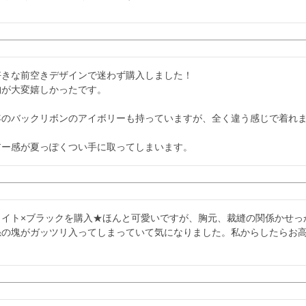
好きな前空きデザインで迷わず購入しました！

が大変嬉しかったです。

年のバックリボンのアイボリーも持っていますが、全く違う感じで着れま
アー感が夏っぽくつい手に取ってしまいます。
ワイト×ブラックを購入★ほんと可愛いですが、胸元、裁縫の関係かせっ
糸の塊がガッツリ入ってしまっていて気になりました。私からしたらお
。