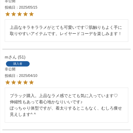
非公開
投稿日
2025/05/15
上品なキラキララメがとても可愛いです♡肌触りもよく手に
取りやすいアイテムです。レイヤードコーデを楽しみます！
m
51
購入者
非公開
投稿日
2025/04/10
ブラック購入。上品なラメ感でとても気に入っています♡

伸縮性もあって着心地かなりいいです♪

ぽっちゃり体型ですが、着太りするとこもなく、むしろ痩せ
見えします^ ^