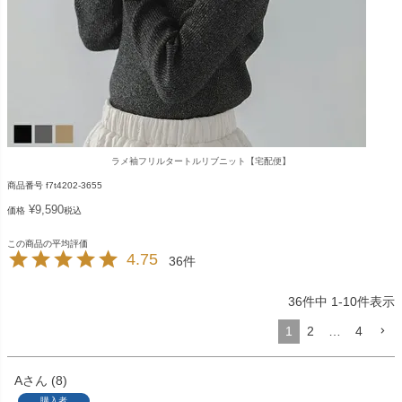
ラメ袖フリルタートルリブニット【宅配便】
商品番号
f7t4202-3655
¥
9,590
価格
税込
4.75
36
36
件中
1
-
10
件表示
1
2
…
4
A
8
購入者