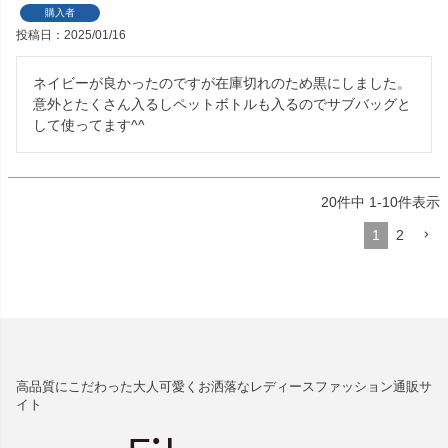
購入者
投稿日
2025/01/16
ネイビーが良かったのですが在庫切れのため黒にしました。

意外とたくさん入るしペットボトルも入るのでサブバッグと
して使ってます^^
20
件中
1
-
10
件表示
1
2
高品質にこだわった大人可愛くお洒落なレディースファッション通販サ
イト