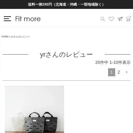
送料一律290円（北海道・沖縄・一部地域除く）
HOME
yrさんのレビュー
yrさんのレビュー
20
件中
1
-
10
件表示
1
2