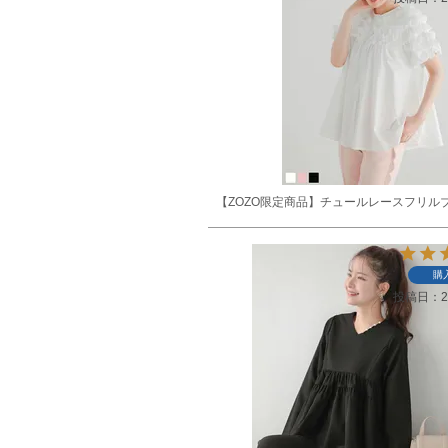
【ZOZO限定商品】チュールレースフリル
購
投稿日
2