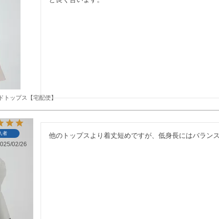
ドトップス【宅配便】
入者
他のトップスより着丈短めですが、低身長にはバラン
025/02/26