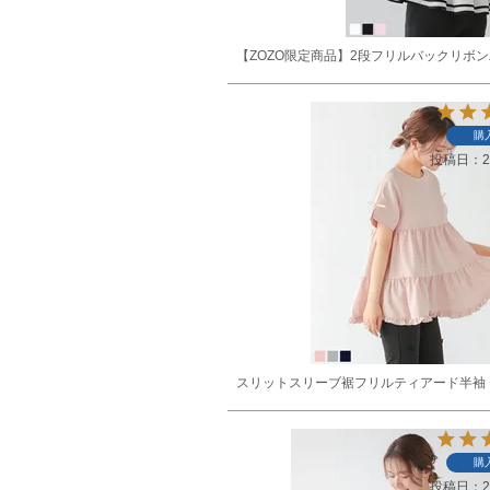
【ZOZO限定商品】2段フリルバックリボ
購
投稿日
2
スリットスリーブ裾フリルティアード半袖
購
投稿日
2