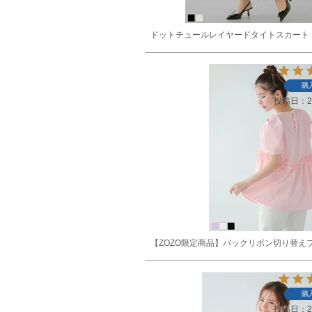
ドットチュールレイヤードタイトスカート
購
投稿日
2
【ZOZO限定商品】バックリボン切り替え
購
投稿日
2