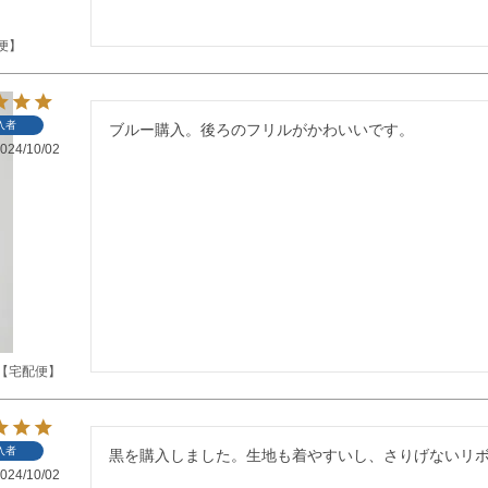
便】
入者
024/10/02
【宅配便】
入者
黒を購入しました。生地も着やすいし、さりげないリ
024/10/02