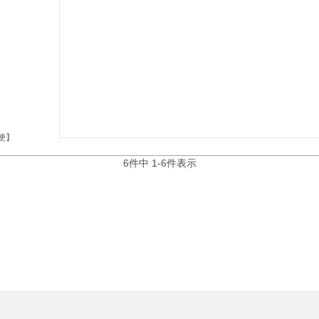
便】
6
件中
1
-
6
件表示