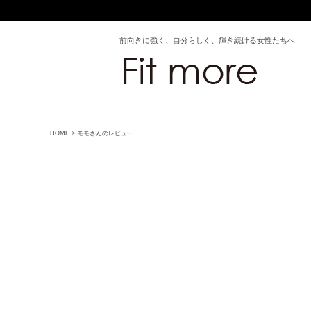
前向きに強く、自分らしく、輝き続ける女性たちへ
HOME
モモさんのレビュー