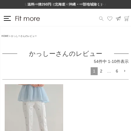
Lineお友だち登録で500円OFFクーポンプレゼント♪
送料一律290円（北海道・沖縄・一部地域除く）
HOME
かっしーさんのレビュー
かっしーさんのレビュー
54
件中
1
-
10
件表示
1
2
…
6