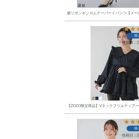
裾リボンギンガムテーパードパンツ【メー
購
投稿日
2
【ZOZO限定商品】Vネックフリルティア
購
投稿日
2