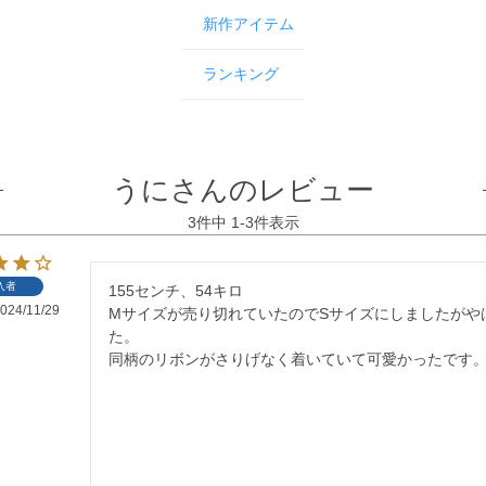
新作アイテム
ランキング
うにさんのレビュー
3
件中
1
-
3
件表示
入者
155センチ、54キロ

024/11/29
Mサイズが売り切れていたのでSサイズにしましたがや
た。

同柄のリボンがさりげなく着いていて可愛かったです