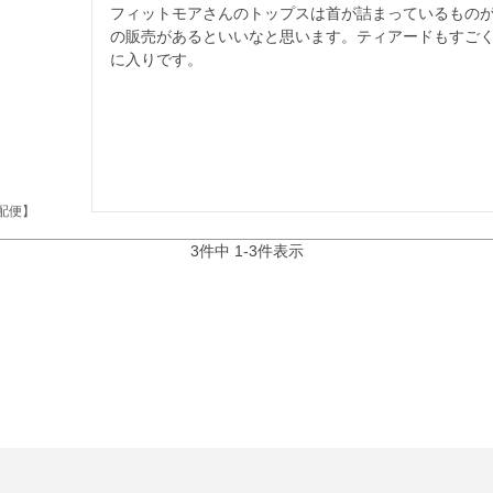
フィットモアさんのトップスは首が詰まっているものが
の販売があるといいなと思います。ティアードもすご
に入りです。
配便】
3
件中
1
-
3
件表示