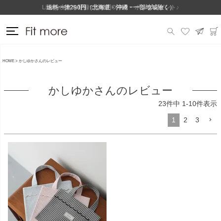
Lineお友だち登録で500円OFFクーポンプレゼント♪
送料一律290円（北海道・沖縄・一部地域除く）
HOME
かしゆかさんのレビュー
かしゆかさんのレビュー
23
件中
1
-
10
件表示
1
2
3