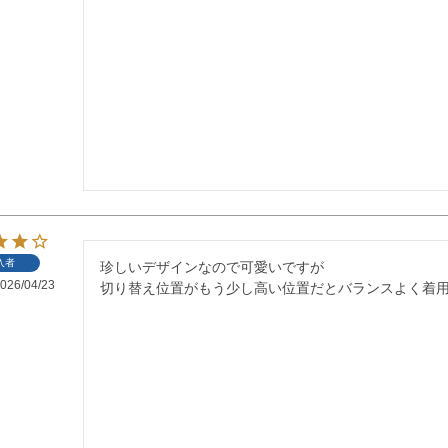
入者
珍しいデザインなので可愛いですが

026/04/23
切り替え位置がもう少し高い位置だとバランスよく着用で