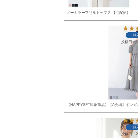
ノーカラーフリルトップス 【宅配便】
購
投稿日
2
【HAPPYSET対象商品】【A会場】ギン
購
投稿日
2