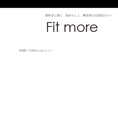
前向きに強く、自分らしく、輝き続ける女性たちへ
HOME
YURIさんのレビュー