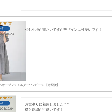
入者
026/04/23
ガムオープンショルダーワンピース 【宅配便】
入者
お宮参りに着用しました(^^)

025/12/04
襟と刺繍が可愛いです！