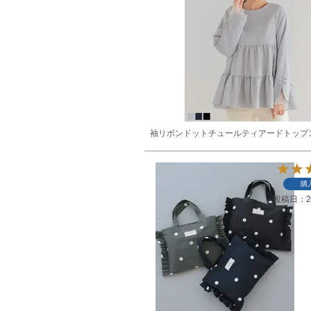
袖リボンドットチュールティアードトップ
購
投稿日
2