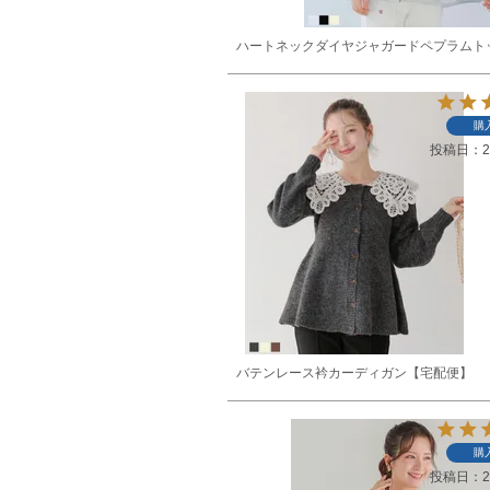
ハートネックダイヤジャガードペプラムト
購
投稿日
2
バテンレース衿カーディガン【宅配便】
購
投稿日
2