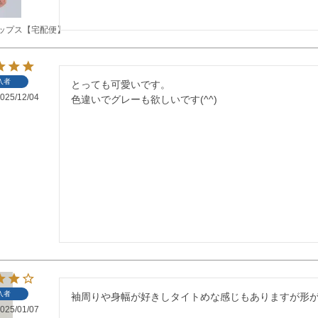
ップス【宅配便】
入者
とっても可愛いです。

025/12/04
色違いでグレーも欲しいです(^^)
入者
袖周りや身幅が好きしタイトめな感じもありますが形
025/01/07