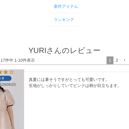
新作アイテム
ランキング
YURIさんのレビュー
17
件中
1
-
10
件表示
1
2
入者
真夏には暑そうですがとっても可愛いです。

026/06/25
生地がしっかりしていてピンクは柄が目立ちます。