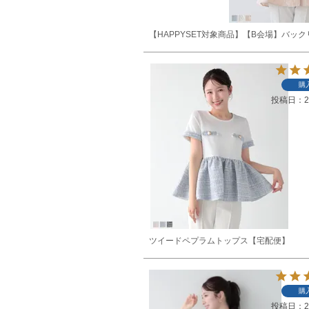
【HAPPYSET対象商品】【B会場】バ
購
投稿日
2
ツイードペプラムトップス【宅配便】
購
投稿日
2