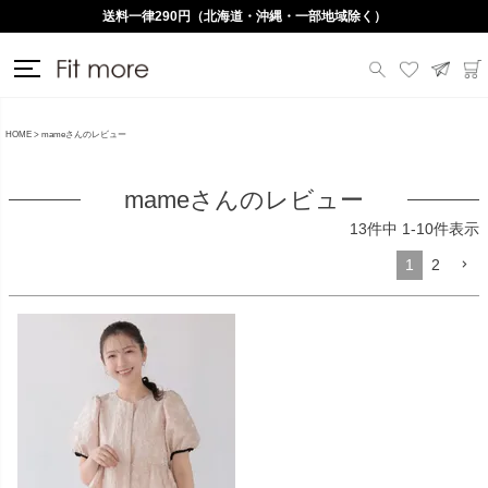
送料一律290円（北海道・沖縄・一部地域除く）
HOME
mameさんのレビュー
mameさんのレビュー
13
件中
1
-
10
件表示
1
2