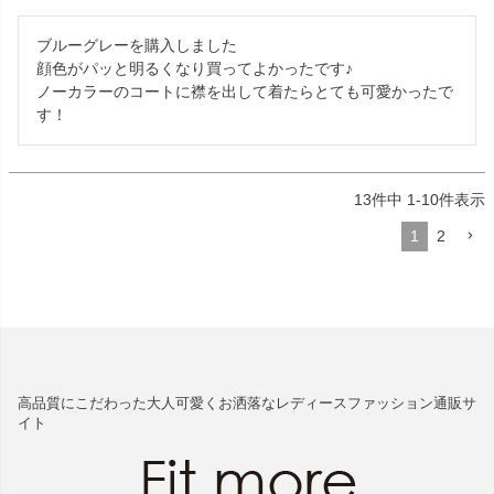
ブルーグレーを購入しました

顔色がパッと明るくなり買ってよかったです♪

ノーカラーのコートに襟を出して着たらとても可愛かったで
す！
13
件中
1
-
10
件表示
1
2
高品質にこだわった大人可愛くお洒落なレディースファッション通販サ
イト