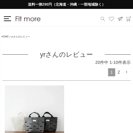
送料一律290円（北海道・沖縄・一部地域除く）
HOME
yrさんのレビュー
yrさんのレビュー
20
件中
1
-
10
件表示
1
2