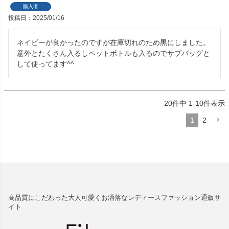
購入者
投稿日
2025/01/16
ネイビーが良かったのですが在庫切れのため黒にしました。

意外とたくさん入るしペットボトルも入るのでサブバッグと
して使ってます^^
20
件中
1
-
10
件表示
1
2
高品質にこだわった大人可愛くお洒落なレディースファッション通販サ
イト