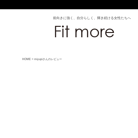
前向きに強く、自分らしく、輝き続ける女性たちへ
HOME
miyupiさんのレビュー