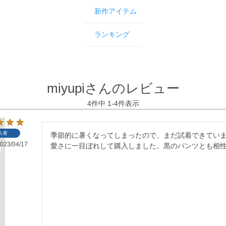
新作アイテム
ランキング
miyupiさんのレビュー
4
件中
1
-
4
件表示
入者
季節的に暑くなってしまったので、まだ試着できてい
023/04/17
愛さに一目ぼれして購入しました。黒のパンツとも相