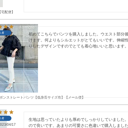
【宅配便】
入者
初めてこちらでパンツを購入しました。ウエスト部分
023/04/17
けます。何よりもシルエットがとてもいいです。伸縮
りしたデザインですのでとても着心地いいと思います
リボンストレートパンツ【低身長サイズ有】【メール便】
入者
生地は思っていたよりも厚めでしっかりしていました
023/04/17
ので良いです。あまりの可愛さに色違いで購入しまし