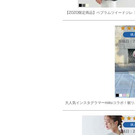
【ZOZO限定商品】ペプラムツイードジレ
購
投稿日
2
大人気インスタグラマーmikuコラボ！裾
購
投稿日
2