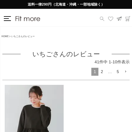
送料一律290円（北海道・沖縄・一部地域除く）
HOME
いちごさんのレビュー
いちごさんのレビュー
41
件中
1
-
10
件表示
1
2
…
5