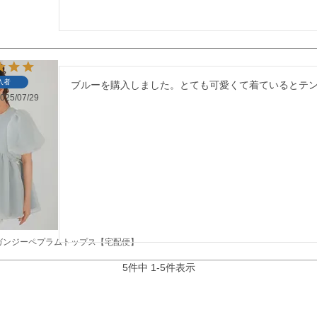
入者
ブルーを購入しました。とても可愛くて着ているとテ
025/07/29
ガンジーペプラムトップス【宅配便】
5
件中
1
-
5
件表示