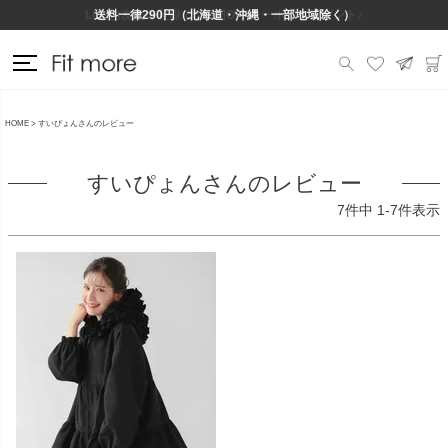
Lineお友だち登録で500円OFFクーポンプレゼント♪
送料一律290円（北海道・沖縄・一部地域除く）
HOME
すいぴょんさんのレビュー
すいぴょんさんのレビュー
7
件中
1
-
7
件表示