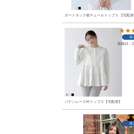
ボートネック裾チュールトップス 【宅配便
購
投稿日
2
バテンレース衿トップス【宅配便】
購
投稿日
2