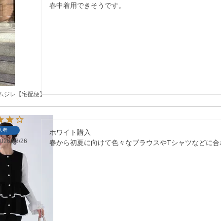
春中着用できそうです。
ラムジレ【宅配便】
入者
ホワイト購入

026/03/26
春から初夏に向けて色々なブラウスやTシャツなどに合