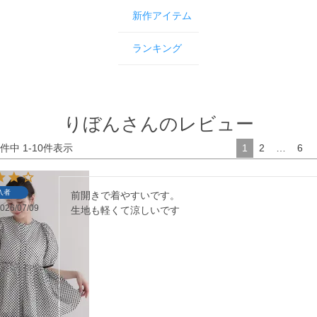
新作アイテム
ランキング
りぼんさんのレビュー
件中
1
-
10
件表示
1
2
…
6
入者
前開きで着やすいです。

026/07/09
生地も軽くて涼しいです