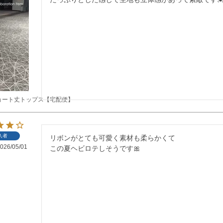
ョート丈トップス【宅配便】
入者
リボンがとても可愛く素材も柔らかくて

026/05/01
この夏ヘビロテしそうです🎀