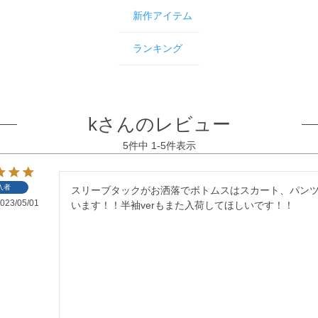
新作アイテム
ランキング
kさんのレビュー
5
件中
1
-
5
件表示
入者
スリーブタックがお洒落でボトムスはスカート、パン
023/05/01
います！！半袖verもまた入荷してほしいです！！