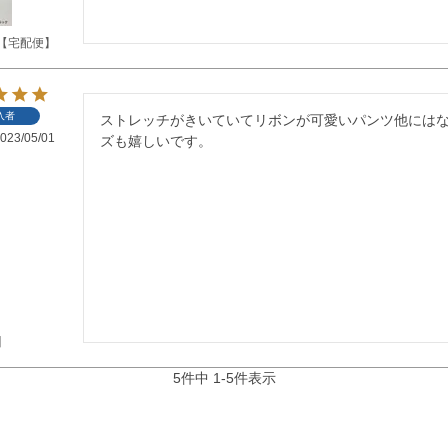
【宅配便】
入者
ストレッチがきいていてリボンが可愛いパンツ他にはな
023/05/01
ズも嬉しいです。
】
5
件中
1
-
5
件表示