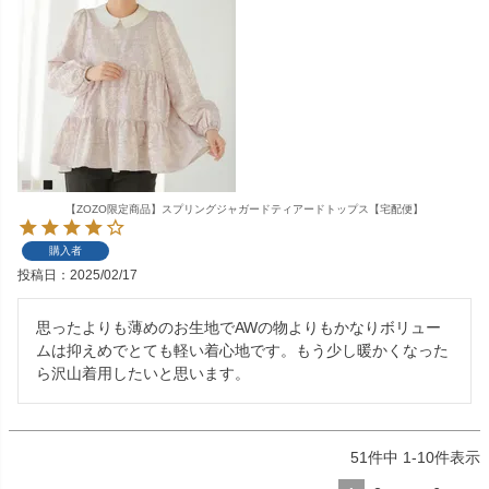
【ZOZO限定商品】スプリングジャガードティアードトップス【宅配便】
購入者
投稿日
2025/02/17
思ったよりも薄めのお生地でAWの物よりもかなりボリュー
ムは抑えめでとても軽い着心地です。もう少し暖かくなった
ら沢山着用したいと思います。
51
件中
1
-
10
件表示