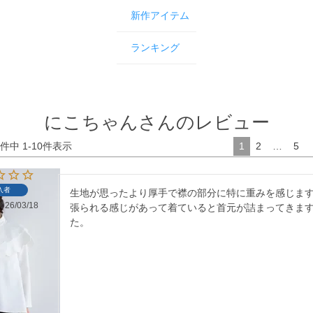
新作アイテム
ランキング
にこちゃんさんのレビュー
件中
1
-
10
件表示
1
2
…
5
入者
生地が思ったより厚手で襟の部分に特に重みを感じま
026/03/18
張られる感じがあって着ていると首元が詰まってきま
た。