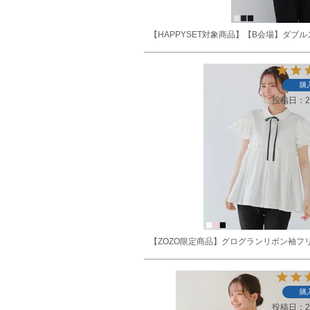
【HAPPYSET対象商品】【B会場】ダブ
購
投稿日
2
【ZOZO限定商品】グログランリボン袖フ
購
投稿日
2