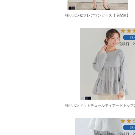
袖リボン裾フレアワンピース【宅配便】
購
投稿日
2
袖リボンドットチュールティアードトップ
購
投稿日
2