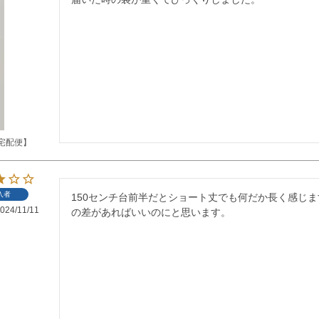
宅配便】
入者
150センチ台前半だとショート丈でも何だか長く感じ
024/11/11
の差があればいいのにと思います。