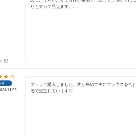
りも太って見えます。。。
ル便】
入者
ブラック購入しました。丈が長めで中にブラウスを合
024/11/08
感で重宝しています♡