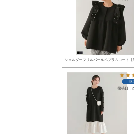
ショルダーフリルパールペプラムコート【
購
投稿日
2