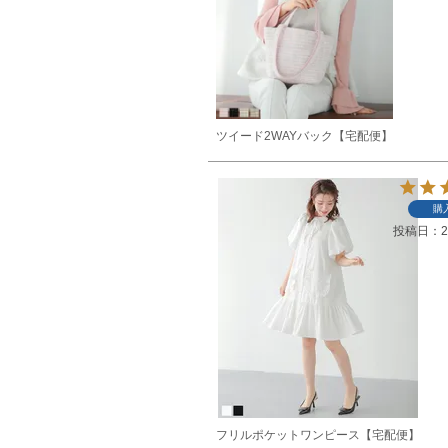
ツイード2WAYバック【宅配便】
購
投稿日
2
フリルポケットワンピース【宅配便】