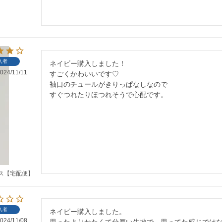
入者
ネイビー購入しました！

024/11/11
すごくかわいいです♡

袖口のチュールがきりっぱなしなので

すぐつれたりほつれそうで心配です。
ス【宅配便】
入者
ネイビー購入しました。

024/11/08
思ったよりかたくて分厚い生地で、思ってた感じでは