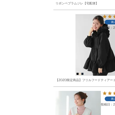
リボンペプラムジレ【宅配便】
購
投稿日
2
【ZOZO限定商品】フリルフードティアー
購
投稿日
2