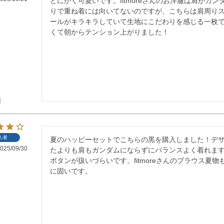
とにかく可愛いです。fitmoreさんのお洋服は肩がガ
りで重ね着には向いてないのですが、こちらは肩周り
ールがキラキラしていて生地にこだわりを感じる一枚
くて朝からテンション上がりました！
】
入者
夏のハッピーセットでこちらの黒を購入しました！デ
025/09/30
たよりも肩もガンダムにならずにバランスよく着れま
ボタンが扱いづらいです。fitmoreさんのブラウス夏
に固いです。