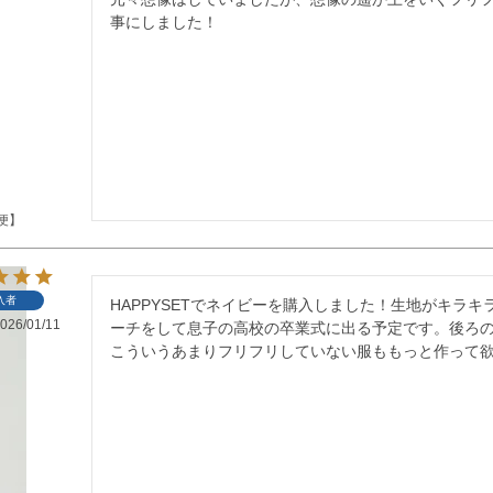
事にしました！
便】
入者
HAPPYSETでネイビーを購入しました！生地がキラ
026/01/11
ーチをして息子の高校の卒業式に出る予定です。後ろ
こういうあまりフリフリしていない服ももっと作って