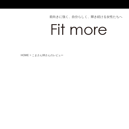
前向きに強く、自分らしく、輝き続ける女性たちへ
HOME
こまさん88さんのレビュー