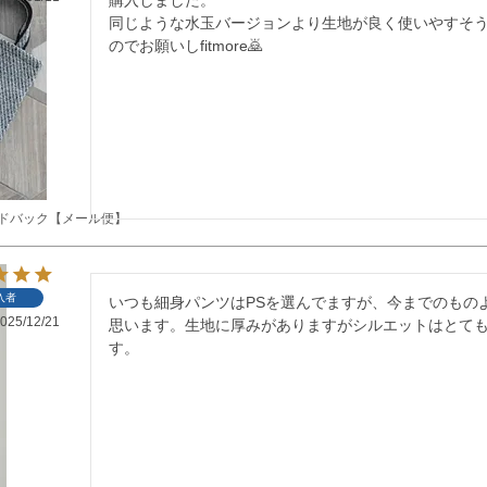
同じような水玉バージョンより生地が良く使いやすそ
のでお願いしfitmore🙇
ードバック【メール便】
入者
いつも細身パンツはPSを選んでますが、今までのもの
025/12/21
思います。生地に厚みがありますがシルエットはとて
す。