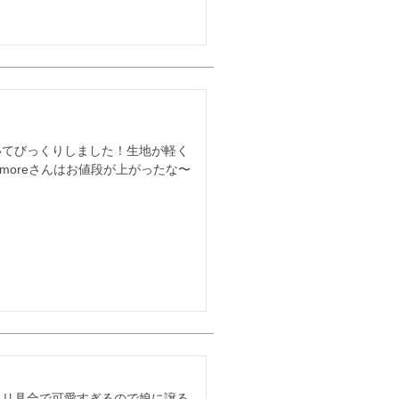
いてびっくりしました！生地が軽く
moreさんはお値段が上がったな〜
フリ具合で可愛すぎるので娘に譲る