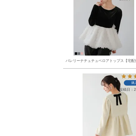
バレリーナチュチュベロアトップス【宅配
購
投稿日
2