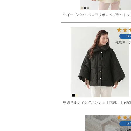
ツイードバックベロアリボンペプラムトッ
購
投稿日
2
中綿キルティングポンチョ【即納】【宅配
購
投稿日
2