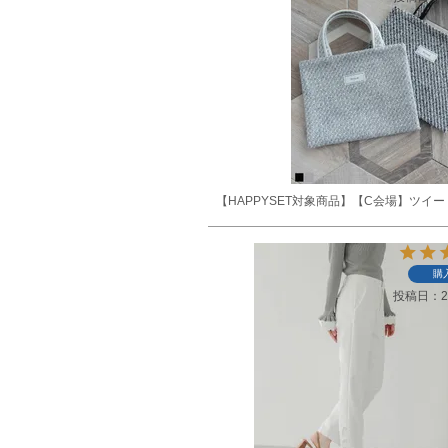
【HAPPYSET対象商品】【C会場】ツイ
購
投稿日
2