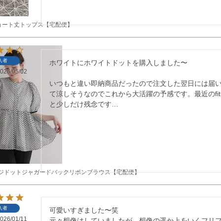
ョート丈トップス【宅配便】
入者
ホワイトにホワイトドットを購入しました〜

026/05/02
いつもと違い即納商品だったので注文した翌日には届
て涼しそうなのでこれから大活躍の予感です。最近のfit
と少しだけ残念です…
リンジドットジャガードバックリボンブラウス【宅配便】
入者
可愛いすぎました〜笑

026/01/11
元々想像はしていましたが、想像の遥か上をいくフリ