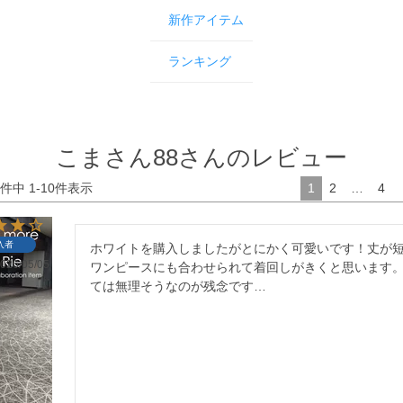
新作アイテム
ランキング
こまさん88さんのレビュー
件中
1
-
10
件表示
1
2
…
4
入者
ホワイトを購入しましたがとにかく可愛いです！丈が
026/05/05
ワンピースにも合わせられて着回しがきくと思います
ては無理そうなのが残念です…