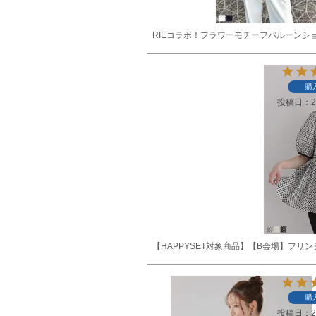
RIEコラボ！フラワーモチーフバルーンシ
購
投稿日
2
【HAPPYSET対象商品】【B会場】フ
購
投稿日
2