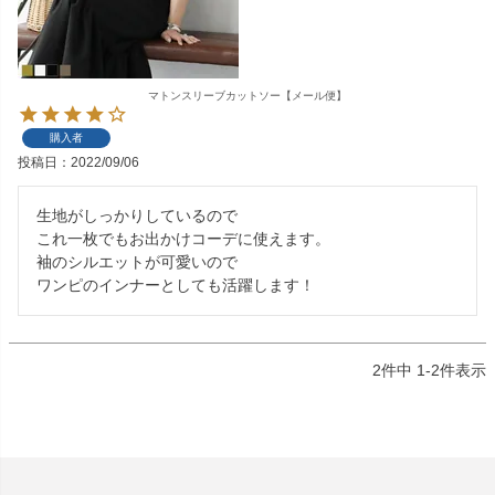
マトンスリーブカットソー【メール便】
購入者
投稿日
2022/09/06
生地がしっかりしているので

これ一枚でもお出かけコーデに使えます。

袖のシルエットが可愛いので

ワンピのインナーとしても活躍します！
2
件中
1
-
2
件表示