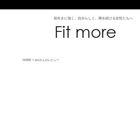
前向きに強く、自分らしく、輝き続ける女性たちへ
HOME
amiさんのレビュー