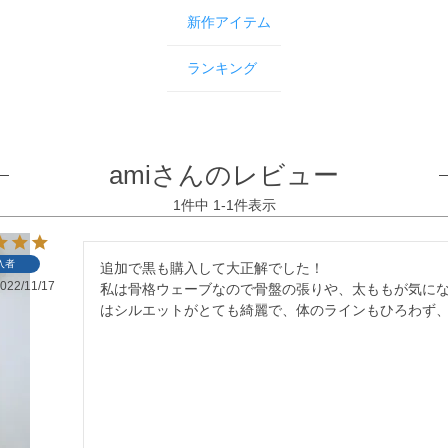
新作アイテム
ランキング
amiさんのレビュー
1
件中
1
-
1
件表示
入者
追加で黒も購入して大正解でした！

022/11/17
私は骨格ウェーブなので骨盤の張りや、太ももが気に
はシルエットがとても綺麗で、体のラインもひろわず、