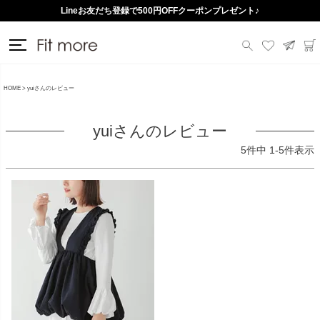
Lineお友だち登録で500円OFFクーポンプレゼント♪
送料一律290円（北海道・沖縄・一部地域除く）
HOME
yuiさんのレビュー
yuiさんのレビュー
5
件中
1
-
5
件表示