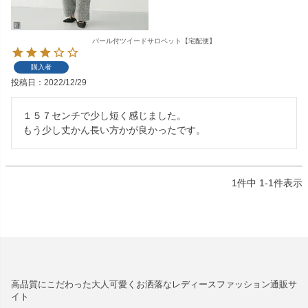
パール付ツイードサロペット【宅配便】
購入者
投稿日
2022/12/29
１５７センチで少し短く感じました。

もう少し丈かん長い方かが良かったです。
1
件中
1
-
1
件表示
高品質にこだわった大人可愛くお洒落なレディースファッション通販サ
イト