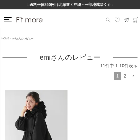
Lineお友だち登録で500円OFFクーポンプレゼント♪
送料一律290円（北海道・沖縄・一部地域除く）
HOME
emiさんのレビュー
emiさんのレビュー
11
件中
1
-
10
件表示
1
2