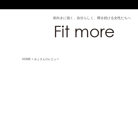
前向きに強く、自分らしく、輝き続ける女性たちへ
HOME
みょさんのレビュー