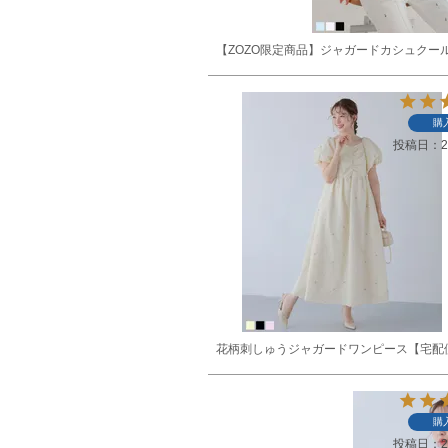
【ZOZO限定商品】ジャガードカシュクー
購
投稿日
2
花柄刺しゅうジャガードワンピース【宅配
購
投稿日
2