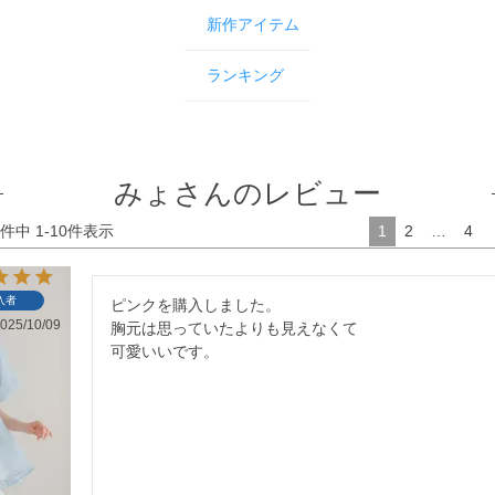
新作アイテム
ランキング
みょさんのレビュー
件中
1
-
10
件表示
1
2
…
4
入者
ピンクを購入しました。

025/10/09
胸元は思っていたよりも見えなくて

可愛いいです。