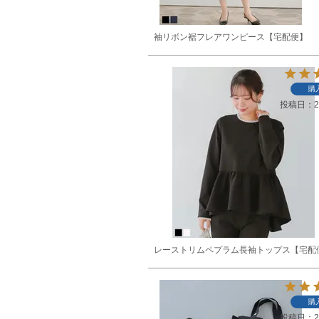
袖リボン裾フレアワンピース【宅配便】
購
投稿日
2
レーストリムペプラム長袖トップス【宅配
購
投稿日
2