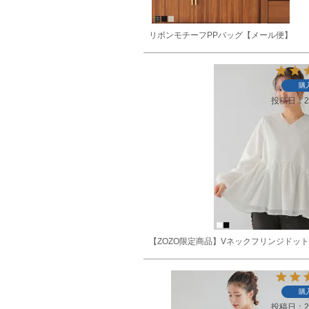
リボンモチーフPPバッグ【メール便】
購
投稿日
2
【ZOZO限定商品】Vネックフリンジドッ
購
投稿日
2