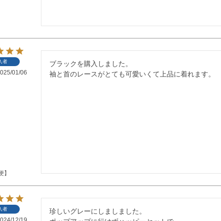
入者
ブラックを購入しました。

025/01/06
袖と首のレースがとても可愛いくて上品に着れます。
便】
入者
珍しいグレーにしましました。

024/12/19