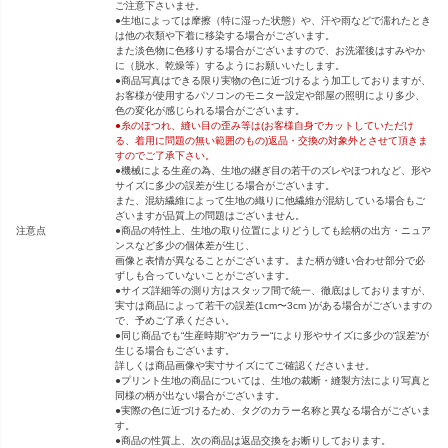
ご注意下さいませ。
●生地によっては摩擦（特に湿った状態）や、汗や雨などで濡れたとき
は他の衣類や下着に移染する場合がございます。
また淡色物に色移りする場合がございますので、お洗濯後はすみやか
に（脱水、乾燥等）するようにお願いいたします。
●商品写真はできる限り実物の色に近づけるよう加工しておりますが、
お客様が使用するパソコンのモニター設定や部屋の照明により多少、
色の変化が感じられる場合がございます。
●糸のほつれ、縫い目の歪み等は(お客様自身でカットしていただけ
る、着用に問題の無い範囲のもの)返品・交換の対象外とさせて頂きま
すのでご了承下さい。
●機械による生産の為、生地の継ぎ目の若干のズレやほつれなど、形や
サイズに多少の誤差が生じる場合がございます。
また、混紡繊維によって生地の織りに他繊維が混紡している場合もご
ざいますが品質上の問題はございません。
注意点
●商品の特性上、生地の取り位置によりどうしても絵柄の出方・ニュア
ンスなど多少の個体差が生じ、
画像と表情が異なることがございます。また柄が縫い合わせ部分で必
ずしも合っていないことがございます。
●サイズ詳細等の測り方はスタッフ間で統一、徹底はしておりますが、
実寸は商品によって若干の誤差(1cm〜3cm )がある場合がございますの
で、予めご了承ください。
●同じ商品でも“生産時期”や“カラー“により形やサイズに多少の“誤差“が
生じる場合もございます。
詳しくは商品画像や実寸サイズにてご確認くださいませ。
●プリント生地の商品については、生地の裁断・縫製方法により写真と
同様の柄が出ない場合がございます。
●実際の色に近づけるため、タグのカラー名称と異なる場合がございま
す。
●商品の性質上、次の商品は返品交換をお断りしております。