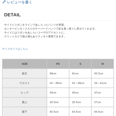
レビューを書く
DETAIL
サイドにリボンをラインであしらったパンツが登場。
センターピンタック入りのテーパードパンツで足を真っ直ぐに見せてくれます。
サイドにはリボンをあしらいコーデのアクセントに。
スリット入りで抜け感もありスッキリ着用できます。
サイズガイドはこちら
SIZE
PS
S
M
総丈
88cm
91cm
93.5cm
ウエスト
32～38cm
32～38cm
34～41cm
ヒップ
45cm
45cm
47cm
股上
26.5cm
26.5cm
27cm
股下
60.5cm
63.5cm
65.5cm