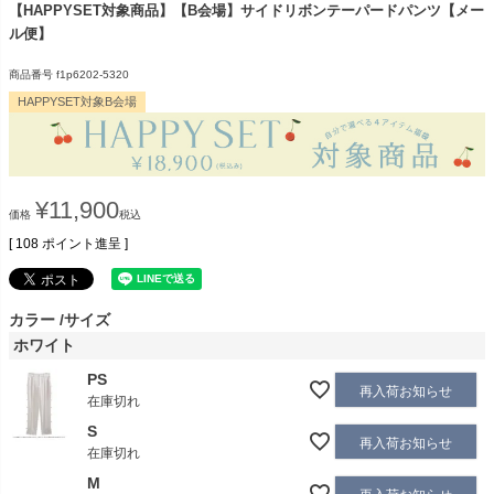
【HAPPYSET対象商品】【B会場】サイドリボンテーパードパンツ【メー
ル便】
商品番号
f1p6202-5320
HAPPYSET対象B会場
¥
11,900
価格
税込
[
108
ポイント進呈 ]
カラー
サイズ
ホワイト
PS
再入荷お知らせ
在庫切れ
S
再入荷お知らせ
在庫切れ
M