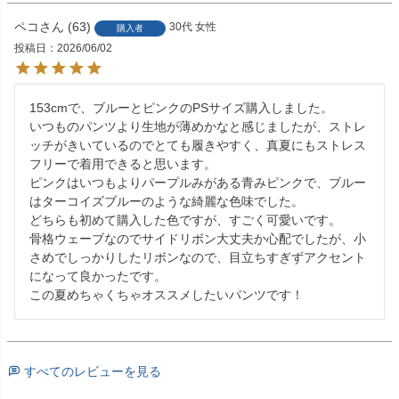
ペコ
63
30代
女性
購入者
投稿日
2026/06/02
153cmで、ブルーとピンクのPSサイズ購入しました。

いつものパンツより生地が薄めかなと感じましたが、ストレ
ッチがきいているのでとても履きやすく、真夏にもストレス
フリーで着用できると思います。

ピンクはいつもよりパープルみがある青みピンクで、ブルー
はターコイズブルーのような綺麗な色味でした。

どちらも初めて購入した色ですが、すごく可愛いです。

骨格ウェーブなのでサイドリボン大丈夫か心配でしたが、小
さめでしっかりしたリボンなので、目立ちすぎずアクセント
になって良かったです。

この夏めちゃくちゃオススメしたいパンツです！
すべてのレビューを見る