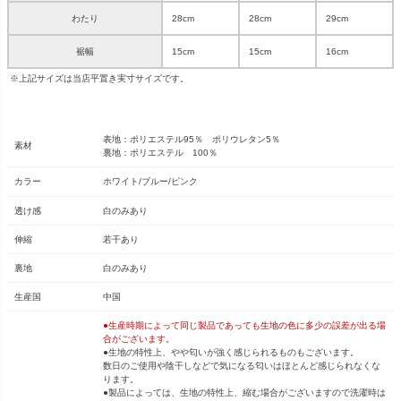
わたり
28cm
28cm
29cm
裾幅
15cm
15cm
16cm
※上記サイズは当店平置き実寸サイズです。
表地：ポリエステル95％ ポリウレタン5％
素材
裏地：ポリエステル 100％
カラー
ホワイト/ブルー/ピンク
透け感
白のみあり
伸縮
若干あり
裏地
白のみあり
生産国
中国
●生産時期によって同じ製品であっても生地の色に多少の誤差が出る場
合がございます。
●生地の特性上、やや匂いが強く感じられるものもございます。
数日のご使用や陰干しなどで気になる匂いはほとんど感じられなくな
ります。
●製品によっては、生地の特性上、縮む場合がございますので洗濯時は