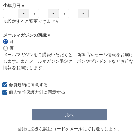
生年月日
(
必
※設定すると変更できません
須
)
メールマガジンの購読
可
(
否
必
メールマガジンをご購読いただくと、新製品やセール情報をお届け
須
します。またメールマガジン限定クーポンやプレゼントなどお得な
)
情報をお届けします。
会員規約
に同意する
個人情報保護方針
に同意する
次へ
登録に必要な認証コードをメールにてお送りします。