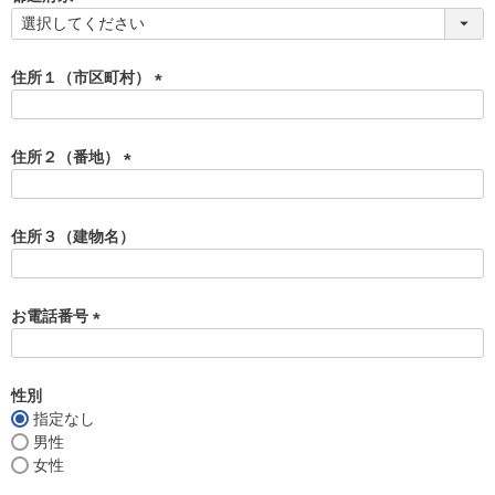
)
(
必
須
住所１（市区町村）
)
(
必
須
住所２（番地）
)
(
必
須
住所３（建物名）
)
お電話番号
(
必
須
性別
)
指定なし
男性
女性