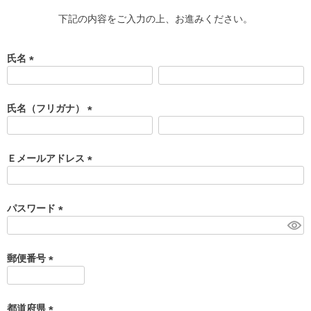
下記の内容をご入力の上、お進みください。
氏名
(
必
須
氏名（フリガナ）
)
(
必
須
Ｅメールアドレス
)
(
必
須
パスワード
)
(
必
須
郵便番号
)
(
必
須
都道府県