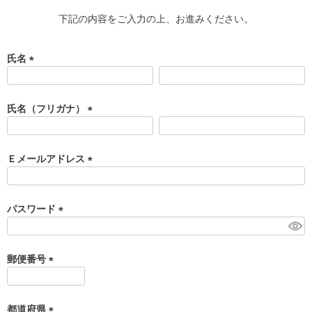
下記の内容をご入力の上、お進みください。
氏名
(
必
須
氏名（フリガナ）
)
(
必
須
Ｅメールアドレス
)
(
必
須
パスワード
)
(
必
須
郵便番号
)
(
必
須
都道府県