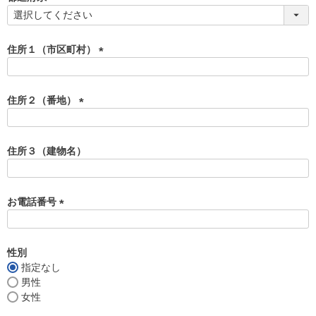
)
(
必
須
住所１（市区町村）
)
(
必
須
住所２（番地）
)
(
必
須
住所３（建物名）
)
お電話番号
(
必
須
性別
)
指定なし
男性
女性