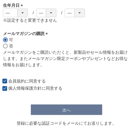
生年月日
(
必
※設定すると変更できません
須
)
メールマガジンの購読
可
(
否
必
メールマガジンをご購読いただくと、新製品やセール情報をお届け
須
します。またメールマガジン限定クーポンやプレゼントなどお得な
)
情報をお届けします。
会員規約
に同意する
個人情報保護方針
に同意する
次へ
登録に必要な認証コードをメールにてお送りします。