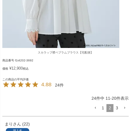
スカラップ襟ペプラムブラウス【宅配便】
商品番号
f1t4202-3692
¥
12,900
価格
税込
4.88
24
24
件中
11
-
20
件表示
1
2
3
まり
22
購入者