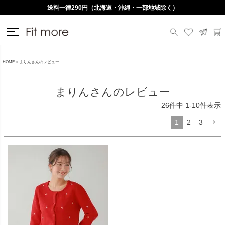
送料一律290円（北海道・沖縄・一部地域除く）
HOME
まりんさんのレビュー
まりんさんのレビュー
26
件中
1
-
10
件表示
1
2
3