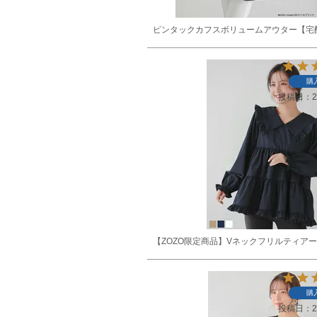
ピンタックカフスボリュームアウター【宅
購
投稿日
2
【ZOZO限定商品】Vネックフリルティア
購
投稿日
2