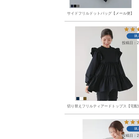
サイドフリルドットバッグ【メール便】
購
投稿日
2
切り替えフリルティアードトップス【宅配
購
投稿日
2