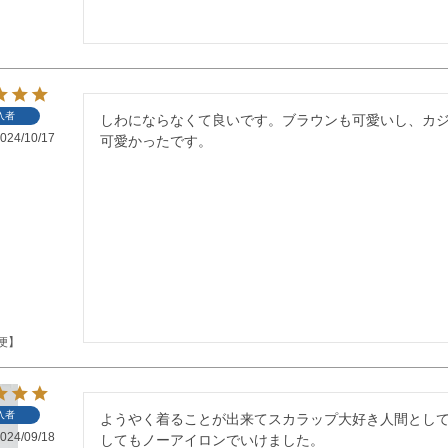
入者
しわにならなくて良いです。ブラウンも可愛いし、カ
024/10/17
可愛かったです。
便】
入者
ようやく着ることが出来てスカラップ大好き人間とし
024/09/18
してもノーアイロンでいけました。