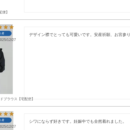
配便】
入者
デザイン襟でとっても可愛いです。安産祈願、お宮参
025/12/27
ードブラウス【宅配便】
入者
シワにならず好きです。妊娠中でも全然着れました。
025/12/27