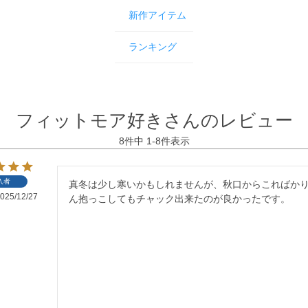
新作アイテム
ランキング
フィットモア好きさんのレビュー
8
件中
1
-
8
件表示
入者
真冬は少し寒いかもしれませんが、秋口からこればかり
025/12/27
ん抱っこしてもチャック出来たのが良かったです。