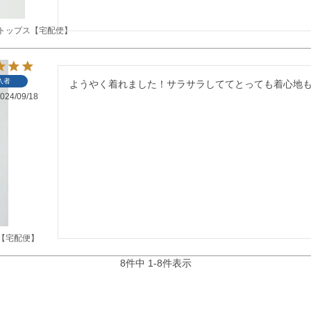
トップス【宅配便】
入者
ようやく着れました！サラサラしててとっても着心地
024/09/18
【宅配便】
8
件中
1
-
8
件表示