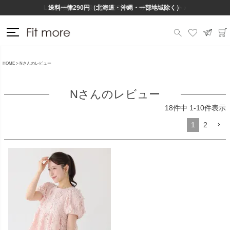
Lineお友だち登録で500円OFFクーポンプレゼント♪
送料一律290円（北海道・沖縄・一部地域除く）
HOME
Nさんのレビュー
Nさんのレビュー
18
件中
1
-
10
件表示
1
2