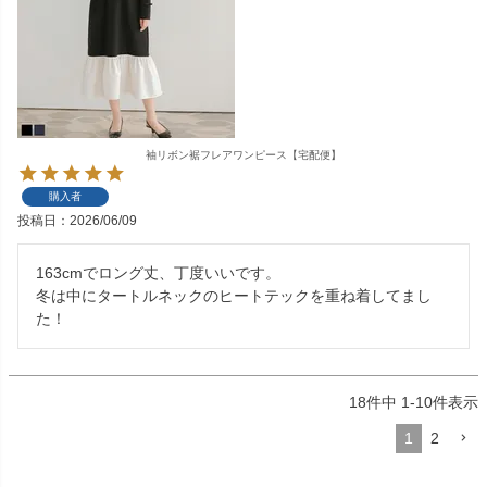
袖リボン裾フレアワンピース【宅配便】
購入者
投稿日
2026/06/09
163cmでロング丈、丁度いいです。

冬は中にタートルネックのヒートテックを重ね着してまし
た！
18
件中
1
-
10
件表示
1
2