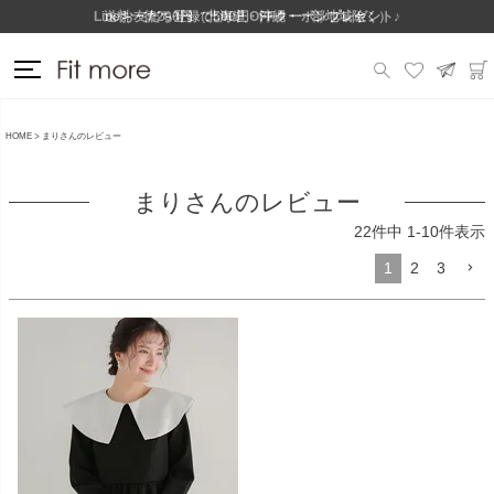
Lineお友だち登録で500円OFFクーポンプレゼント♪
送料一律290円（北海道・沖縄・一部地域除く）
HOME
まりさんのレビュー
まりさんのレビュー
22
件中
1
-
10
件表示
1
2
3