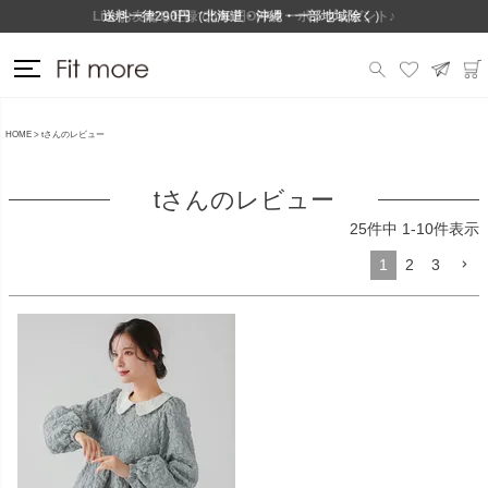
Lineお友だち登録で500円OFFクーポンプレゼント♪
送料一律290円（北海道・沖縄・一部地域除く）
HOME
tさんのレビュー
tさんのレビュー
25
件中
1
-
10
件表示
1
2
3